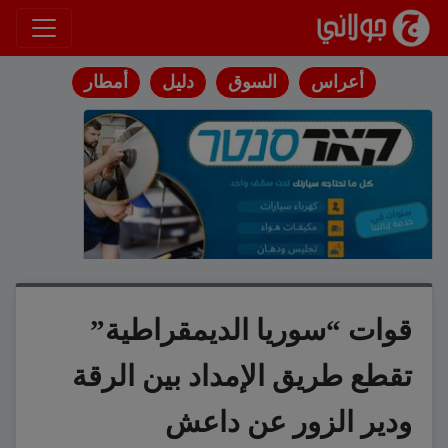
انتقل إلى المحتوى
أعراس
السوق
دليل
أمطار
قوات “سوريا الديمقراطية”
تقطع طريق الإمداد بين الرقة
ودير الزور عن داعش