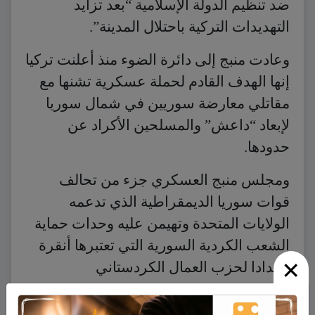
ضد تنظيم الدولة الإسلامية “بعد تزايد
التهديدات التركية باحتلال المدينة”.
وعادت منبج إلى دائرة الضوء منذ أعلنت تركيا
إنها الهدف القادم لحملة عسكرية تشنها مع
مقاتلي معارضة سوريين في شمال سوريا
لإبعاد “داعش” والمسلحين الأكراد عن
حدودها.
ومجلس منبج العسكري جزء من تحالف
قوات سوريا الديمقراطية الذي تدعمه
الولايات المتحدة وتهيمن عليه وحدات حماية
الشعب الكردية السورية التي تعتبرها أنقرة
×
امتدادا لحزب العمال الكردستاني
المحظور الذي يحمل السلاح ضد الحكومة