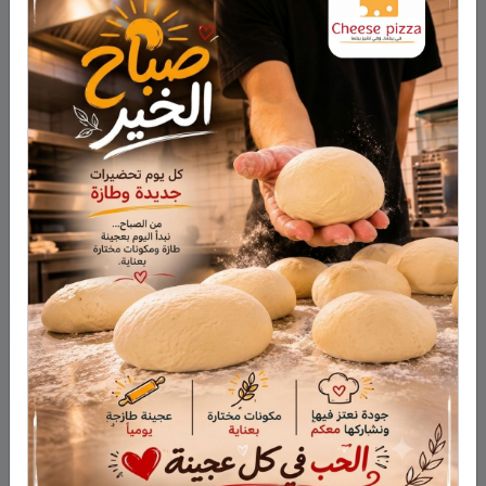
في تركيا.
وبعد اشتباكات مع الجيش السوري الحر
المدعوم من تركيا غربي منبج الأسبوع
الماضي أعلن المجلس عقد اتفاق مع روسيا
لتسليم القرى على الخط الأمامي مع القوات
التركية إلى النظام السوري.
نشر في
اخبار عالمية
ابحث
أحدث المقالات