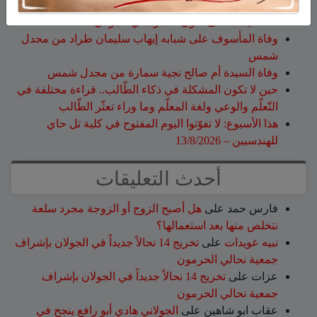
الجيش الإسرائيلي يعلن استكمال نحو 80% من حفر
التحصينات على طول الحدود في الجولان
وفاة المأسوف على شبابه إيهاب سليمان طراد من مجدل
شمس
وفاة السيدة أم صالح نجية سمارة من مجدل شمس
حين لا تكون المشكلة في ذكاء الطّالب.. قراءة مختلفة في
التّعلّم والوعي ولغة المعلّم وما وراء تعثّر الطّالب
هذا الأسبوع: لا تفوّتوا اليوم المفتوح في كلية تل حاي
للهندسيين – 13/8/2026
أحدث التعليقات
فارس حمد
على
هل أصبح الزوج أو الزوجة مجرد سلعة
نتخلص منها بعد استعمالها؟
نبيه عويدات
على
تخريج 14 نحالاً جديداً في الجولان بإشراف
جمعية نحالي الحرمون
عزات
على
تخريج 14 نحالاً جديداً في الجولان بإشراف
جمعية نحالي الحرمون
عقاب ابو شاهين
على
الجولاني هادي أبو رافع ينجح في