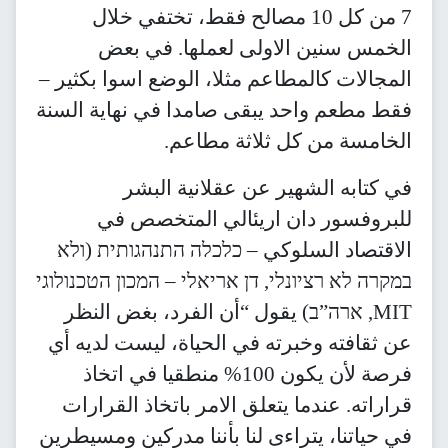
7 من كل 10 مصالح فقط، تختفي خلال
الخمس سنين الاولى لعملها. في بعض
المجالات كالمطاعم مثلا، الوضع اسوا بكثير –
فقط مطعم واحد يبقى صامدا في نهاية السنة
الخامسة من كل ثلاثة مطاعم.
في كتابه الشهير عن عقلانية البشر
للبروفسور دان اريئالي المتخصص في
الاقتصاد السلوكي – כלכלה התנהגותית (ולא
במקרה לא רציונלי, דן אריאלי – המכון הטכנולוגי
MIT, ארה”ב) يقول “أن الفرد، بغض النظر
عن ثقافته وخبرته في الحياة، ليست لديه أي
فرصة لأن يكون 100% منطقيا في اتخاذ
قراراته. عندما يتعلق الامر باتخاذ القرارات
في حياتنا، يتراءى لنا بأننا مدركين ومسيطرين