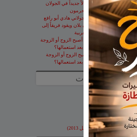
عزات
على
تخريج 14 نحالاً جديداً في الجولان
بإشراف جمعية نحالي الحرمون
عقاب ابو شاهين
على
الجولاني هادي أبو رافع
ينجح في تسلق قمة مون بلان ويقود فريقاً إلى
أعلى نقطة في أوروبا الغربية
سلمان أبو عواد
على
هل أصبح الزوج أو الزوجة
مجرد سلعة نتخلص منها بعد استعمالها؟
طليع محمود
على
هل أصبح الزوج أو الزوجة
مجرد سلعة نتخلص منها بعد استعمالها؟
صفحات
صفحة الاعراس
خواطر
صور قديمة
بنوك وبطاقات اعتماد
مواقع محلية
ارشيف موقع جولاني (قبل 2013)