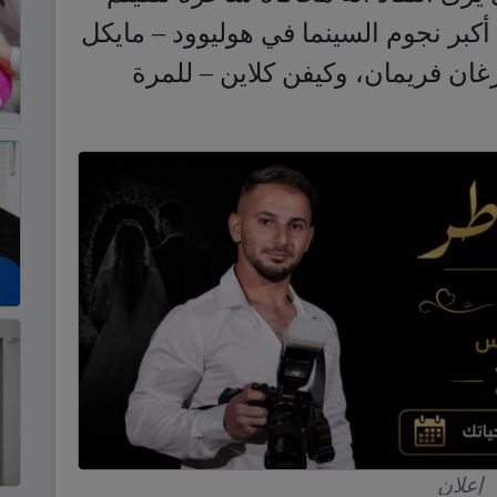
أكبر نجوم السينما في هوليوود – مايكل
ان فريمان، وكيفن كلاين – للمرة
إعلان
وحصل النجوم المخضرمون الأربعة ، الذين تتجاوز أعمارهم مجتمعة 281
شيحات أوسكار.
مايكل دوغلاس) تجاوز السبعين من