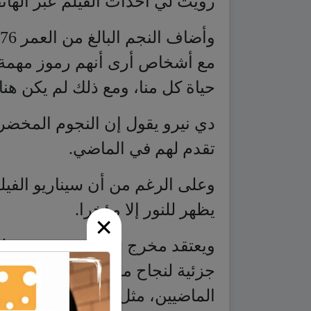
حياة كل منا، ومع ذلك لم يكن هن
دي نيرو يقول إن النجوم المخضرم
تقدم لهم في الماضي.
وعلى الرغم من أن سيناريو الفيل
يظهر للنور إلا مؤخرا.
ويعتقد مخرج الفيلم، جون تورتيل
جزئية لنجاح ما يسمى بـ “سينما
الماضيين، مثل الفيلم الفرنسي “
×
سميث والذي حصل على جائزة الس
فندق غريب” الذي حقق نجاحا كبير
العالم.