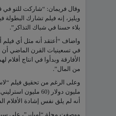
واضاف “أعتقد أنه مثل أي فيلم أ
في تسعينيات القرن الماضي أن ه
الأفارقة وبدأوا في انتاج أفلام ل
من المال”.
مليون دولار (60 مليون
أنه لم يلق نفس إشادة الأفلام الس
ووصفت مجلة “إمباير”، على سبيل
بلا حرج”.
نشر في
طرب وفن