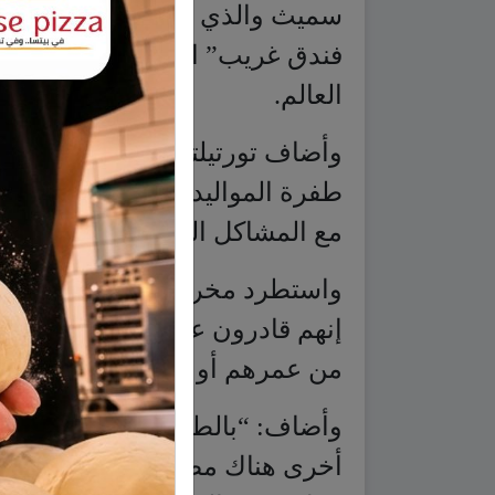
وأضاف تورتيلتب: “أردت أن أقدم 
طفرة المواليد، فيلما لا يروق لهم
مع المشاكل العاطفية والنفسية ال
واستطرد مخرج الفيلم في حديثه ق
إنهم قادرون على أن يكونوا أول 
من عمرهم أو أن يتزوجوا للمرة ا
وأضاف: “بالطبع، هناك وقت يصبح
أخرى هناك مصادر ابتهاج لا يتعين 
حول فرحة الصداقة الممتدة مدى 
الجمهور يذهب لرؤية أفلام الجيل ا