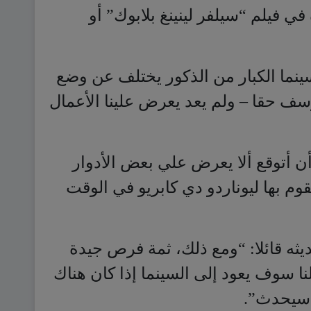
سف حقا – ولم يعد يعرض علينا الأعمال
 أتوقع ألا يعرض علي بعض الأدوار
يقوم بها ليوناردو دي كابريو في الوقت
ه قائلا: “ومع ذلك، ثمة فرص جيدة
ا سوف يعود إلى السينما إذا كان هناك
ا سيحدث”.
وقال فريمان: “شاركت للتو في فيلم “ريد 2″ مع هيلين ميرين وبروس
فيه مجموعة من المخضرمين، وقد أبلى