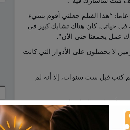
اك عمل يجمعنا حتى الآن”.
ين لا يحصلون على الأدوار التي كانت
م كتب قبل ست سنوات، إلا أنه لم
تب، أن ظهور الفيلم للنور يعود بصورة
 النجوم المخضرمين” على مدى العامين
أمور” أو “الحب” بطولة النجمة ماجي
عفة الذهبية، وفيلم “ماريغولد أفضل
ا في شباك التذاكر في جميع أنحاء