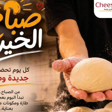
فيلما لأولئك المولودين في فترة
 أو لفئتهم العمرية، ولكن فيلم يتعامل
حقيقية التي يعاني منها هذا الجيل”.
ائلا: “هذا الجيل لا يستسلم بسهولة.
من يقفز من الطائرة وهم في الثمانين
لثالثة وهم في السبعين”.
 فيه المرء عجوزا، ولكن من ناحية
علينا أن نتخلى عنها، وهذا الفيلم يدور
الحياة”.
ويرى دوغلاس، الذي سيحتفل بعيد ميلاده الـ 70 سنة العام المقبل، أن
لأكبر سنا.