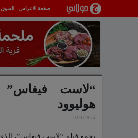
انتقل إلى المحتوى
صفحة الاعراس
السوق
“لاست فيغاس” ف
هوليوود
02/01/2014
يجمع فيلم “لاست فيغاس”، الذي ي