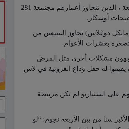
صغره بعشرات الأعوام.
يواجهون مشكلات أخرى مثل المرض
 يقيموا له حفل وداع العزوبية في لاس
هم على السيناريو لم تكن مرتبطة
أكبر سنا من بين الأربعة نجوم: “لو
تف كنت سأشارك فيه”.
وأضاف النجم البالغ من العمر 76 عاما: “هذا الفيلم جعلني أقوم بشيء
ي حياتي. كان هناك تشابك كبير في