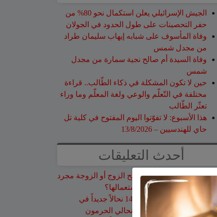
الجيش الإسرائيلي يعلن استكمال نحو 80% من
حفر التحصينات على طول الحدود في الجولان
وفاة المأسوف على شبابه إيهاب سليمان طراد
من مجدل شمس
وفاة السيدة أم صالح نجية سمارة من مجدل
شمس
حين لا تكون المشكلة في ذكاء الطّالب.. قراءة
مختلفة في التّعلّم والوعي ولغة المعلّم وما وراء
تعثّر الطّالب
هذا الأسبوع: لا تفوّتوا اليوم المفتوح في كلية تل
حاي للهندسيين – 13/8/2026
أحدث التعليقات
فارس حمد
على
هل أصبح الزوج أو الزوجة مجرد
سلعة نتخلص منها بعد استعمالها؟
نبيه عويدات
على
تخريج 14 نحالاً جديداً في
الجولان بإشراف جمعية نحالي الحرمون