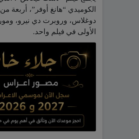
الكوميدي “هانغ أوفر”، أربعة من 
دوغلاس، وروبرت دي نيرو، ومورغ
الأولى في فيلم واحد.
عاما، على ستة جوائز وتسعة تر
وتدور أحداث الفيلم حول محام (