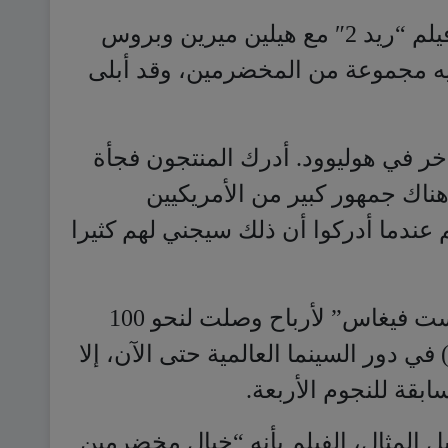
خر في هوليوود. أدرك المنتجون فجأة
ناك جمهور كبير من الأمريكيين
هم عندما أدركوا أن ذلك سيجني لهم كثيرا
وعلى الرغم من تحقيق فيلم “لاست فيغاس” لأرباح وصلت لنحو 100
 استرليني) في دور السينما العالمية حتى الآن، إلا
ابقة للنجوم الأربعة.
 المثال، الفيلم بأنه “خيال مخضرمين