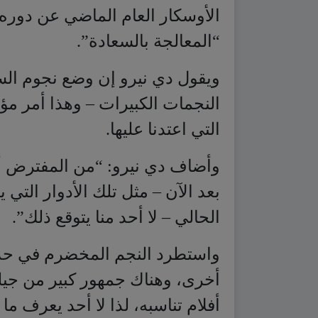
النجمات الكبيرات – وهذا أمر مؤ
التي اعتدنا عليها.
وأضاف دي نيرو: “من المفترض أن
بعد الآن – مثل تلك الأدوار التي 
الحالي – لا أحد منا يتوقع ذلك”.
واستطرد النجم المخضرم في حديث
أخرى، وهناك جمهور كبير من جيلن
أفلام تناسبه، لذا لا أحد يعرف م
ويليز، إنه فيلم تشارك البطولة 
بلاء حسنا في شباك التذاكر”.