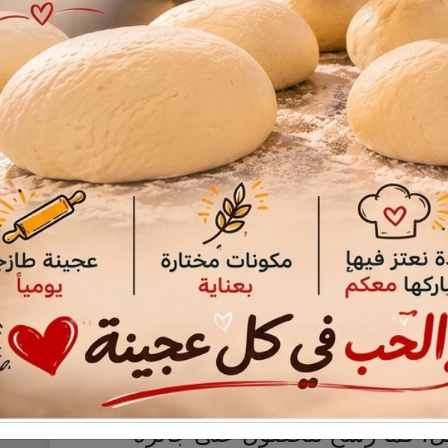
وا بعد الحرب العالمية الثانية يعشقون
هم في أعمال جديدة، كما كنا خلال الـ
 يملكون تلك النجوم الآن. إنهم
صة الفيلم، لا لمشاهدة أبطالهم
بدور رجل عصابة في فيلم “الكفاح
يل، كما رشح للحصول على جائزة
ي فيلم “سيلفر لينينغ بلابوك” أو
ينما الكبار من الذكور يختلف عن وضع