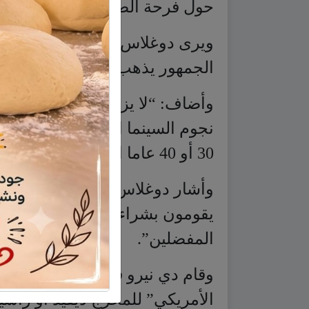
وأضاف: “لا يزال أولئك الذين ولد
نجوم السينما الكبار ويريدون رؤيت
30 أو 40 عاما الماضية”.
وأشار دوغلاس إلى أن:”الشباب لا
يقومون بشراء التذاكر بناء على ق
المفضلين”.
وقام دي نيرو في الآونة الأخيرة 
الأمريكي” للمخرج ديفيد أو راس
الأوسكار العام الماضي عن دوره ف
“المعالجة بالسعادة”.
ويقول دي نيرو إن وضع نجوم الس