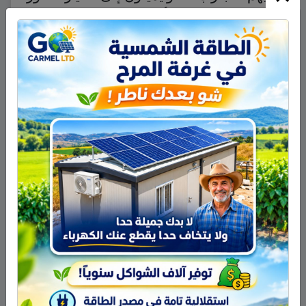
المعدلة التي تبديهم أكثر جاذبية وليس
العكس. وبعبارة أخرى فإن لدينا صورة عن
أنفسنا موجودة في أذهاننا تظهرنا أكثر جذابية
وشباباً عما نبدو عليه حقيقة.
ويخلص جميس كيلنر إلى تفسير جزئي
لهوس الناس تصوير أنفسهم بأنفسهم،
بالقول «إن الناس يحاولون تكرار تصوير
أنفسهم كثيراً حتى الوصول إلى صورة
تتطابق مع الصورة الموجودة في أذهانهم
ويعتقدون أنها تمثل أشكالهم الحقيقية».
نشر في
منوعات عالمية