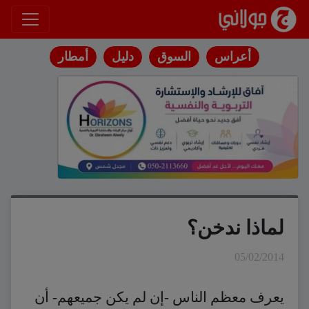
انتقل إلى المحتوى
أعراس
السوق
دليل
أمطار
لماذا ندخن؟
05/02/2014
يعرف معظم الناس -إن لم يكن جميعهم- أن