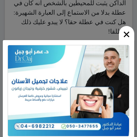
الداكن يثبت للمحيطين بالشخص أنه كان في
عطلة بدلا من الاستماع إلى العبارة الشهيرة:
هل كنت في عطلة حقا؟ لا يبدو عليك ذلك
×
مطلقا!
ويحاول الإنسان -الذي يقوم بأشياء تؤذي
صحته ويدرك ذلك- أن يجد أمثلة تساعده على
التخلص من الصراع الداخلي، كأن ينظر مثلا
إلى شخصيات شهيرة كانت تدخن ومع ذلك
عاشت فترة طويلة، لذلك قد تجد أحد
المدخنين يقول إن تشرشل كان يدخن ولا
يمارس الرياضة ومع ذلك عاش طويلا.
نشر في
طب وصحة