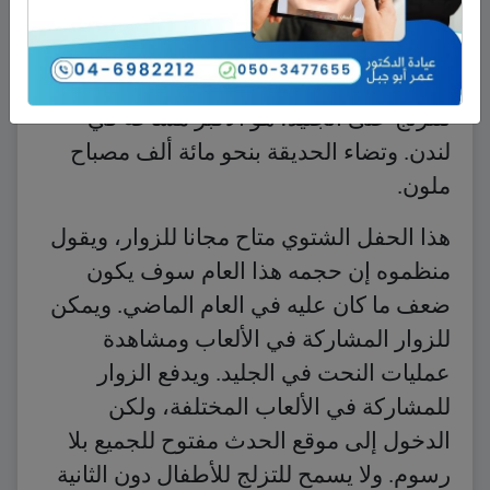
حتى الخامس من يناير 2014. الحدث بمثابة
مدينة ملاهٍ شتوية تقام في حديقة هايد بارك
وتشمل عجلة دوارة و«سيرك» ومسطحا
للتزلج على الجليد، هو الأكبر مساحة في
لندن. وتضاء الحديقة بنحو مائة ألف مصباح
ملون.
هذا الحفل الشتوي متاح مجانا للزوار، ويقول
منظموه إن حجمه هذا العام سوف يكون
ضعف ما كان عليه في العام الماضي. ويمكن
للزوار المشاركة في الألعاب ومشاهدة
عمليات النحت في الجليد. ويدفع الزوار
للمشاركة في الألعاب المختلفة، ولكن
الدخول إلى موقع الحدث مفتوح للجميع بلا
رسوم. ولا يسمح للتزلج للأطفال دون الثانية