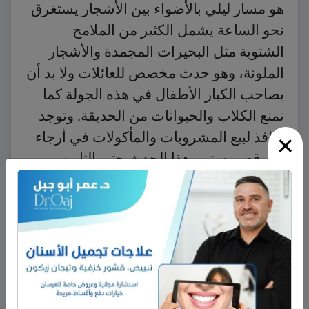
هو مسار ليلي بالأضواء بين الأشجار يستغرق
نحو الساعة يشمل الكثير من الملامح
الشتوية مثل البحيرات المجمدة والأشجار
الملونة، وهو حدث مخصص للعائلات ولا بد أن
يصاحب الكبار الأطفال في هذه الجولة كما
تمنع الكلاب والحيوانات من الحديقة. وتوجد
×
منافذ لبيع المشروبات والمأكولات في أرجاء
الموقع. ويستمر هذا الحدث حتى الثامن من
ديسمبر ولا يزيد سعر التذكرة على سبعة
جنيهات للكبار وثلاثة جنيهات للأطفال.
أما أكبر أحداث التزلج على الجليد في لندن
أثناء الخريف فهي تقع سنويا في هايد بارك
بداية من يوم 22 نوفمبر، ويطلق على الحدث
اسم «هايد بارك وندرلاند 2013»، ويستمر