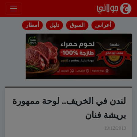
انتقل إلى المحتوى
أعراس
السوق
دليل
أمطار
لندن في الخريف.. لوحة ممهورة
بريشة فنان
19/12/2013