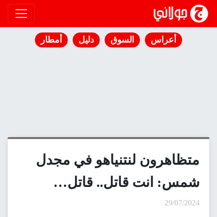
انتقل إلى المحتوى
أعراس
السوق
دليل
أمطار
متظاهرون لنتنياهو في مجدل
شمس: انت قاتل.. قاتل…
29/07/2024