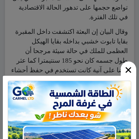
تواضع حجمها على تدهور الحالة الاقتصادية
في تلك الفترة.
وقال البيان إن البعثة اكتشفت داخل المقبرة
بقايا تابوت خشبي بداخله بقايا الهيكل
العظمى للملك في حالة سيئة مرجحا أن
طول جسمه كان نحو 185 سنتيمترا كما عثر
×
أيضا على آنية كانت تستخدم في حفظ أحشاء
المتوفى.
ولم يعثر بالمقبرة على أي أثاث جنائزي “مما
يؤكد تعرضها للسرقة”.
نشر في
منوعات عالمية