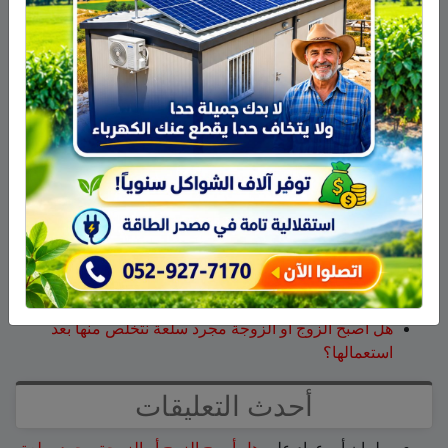
ابحث
أحدث المقالات
تخريج 14 نحالاً جديداً في الجولان بإشراف جمعية نحالي
الحرمون
وفاة الأخت هالة علي محمود من مجدل شمس
الجولاني هادي أبو رافع ينجح في تسلق قمة مون بلان ويقود
فريقاً إلى أعلى نقطة في أوروبا الغربية
جمعية نحالي الحرمون تستضيف يوماً إرشادياً مهماً حول
مكافحة الآفات التي تصيب خلايا النحل
هل أصبح الزوج أو الزوجة مجرد سلعة نتخلص منها بعد
استعمالها؟
أحدث التعليقات