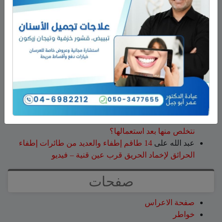
نبيه عويدات
على
تخريج 14 نحالاً جديداً في الجولان بإشراف
جمعية نحالي الحرمون
عزات
على
تخريج 14 نحالاً جديداً في الجولان بإشراف
جمعية نحالي الحرمون
عقاب ابو شاهين
على
الجولاني هادي أبو رافع ينجح في
تسلق قمة مون بلان ويقود فريقاً إلى أعلى نقطة في أوروبا
الغربية
سلمان أبو عواد
على
هل أصبح الزوج أو الزوجة مجرد سلعة
نتخلص منها بعد استعمالها؟
طليع محمود
على
هل أصبح الزوج أو الزوجة مجرد سلعة
نتخلص منها بعد استعمالها؟
عبد الله
على
14 طاقم إطفاء والعديد من طائرات إطفاء
الحرائق لإخماد الحريق قرب عين قنية – فيديو
صفحات
صفحة الاعراس
خواطر