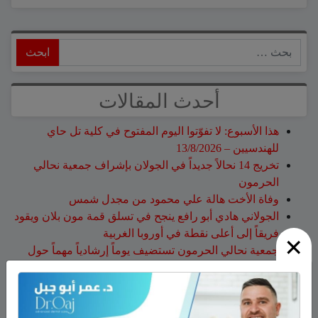
ابحث
أحدث المقالات
هذا الأسبوع: لا تفوّتوا اليوم المفتوح في كلية تل حاي
للهندسيين – 13/8/2026
تخريج 14 نحالاً جديداً في الجولان بإشراف جمعية نحالي
الحرمون
وفاة الأخت هالة علي محمود من مجدل شمس
الجولاني هادي أبو رافع ينجح في تسلق قمة مون بلان ويقود
فريقاً إلى أعلى نقطة في أوروبا الغربية
×
جمعية نحالي الحرمون تستضيف يوماً إرشادياً مهماً حول
مكافحة الآفات التي تصيب خلايا النحل
أحدث التعليقات