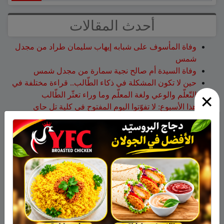
أحدث المقالات
وفاة المأسوف على شبابه إيهاب سليمان طراد من مجدل
شمس
وفاة السيدة أم صالح نجية سمارة من مجدل شمس
حين لا تكون المشكلة في ذكاء الطّالب.. قراءة مختلفة في
×
التّعلّم والوعي ولغة المعلّم وما وراء تعثّر الطّالب
هذا الأسبوع: لا تفوّتوا اليوم المفتوح في كلية تل حاي
للهندسيين – 13/8/2026
تخريج 14 نحالاً جديداً في الجولان بإشراف جمعية نحالي
الحرمون
أحدث التعليقات
نبيه عويدات
على
تخريج 14 نحالاً جديداً في الجولان بإشراف
جمعية نحالي الحرمون
عزات
على
تخريج 14 نحالاً جديداً في الجولان بإشراف