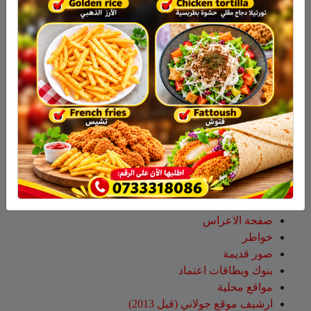
جمعية نحالي الحرمون
عقاب ابو شاهين
على
الجولاني هادي أبو رافع ينجح في
تسلق قمة مون بلان ويقود فريقاً إلى أعلى نقطة في أوروبا
الغربية
سلمان أبو عواد
على
هل أصبح الزوج أو الزوجة مجرد سلعة
نتخلص منها بعد استعمالها؟
طليع محمود
على
هل أصبح الزوج أو الزوجة مجرد سلعة
نتخلص منها بعد استعمالها؟
عبد الله
على
14 طاقم إطفاء والعديد من طائرات إطفاء
الحرائق لإخماد الحريق قرب عين قنية – فيديو
صفحات
صفحة الاعراس
خواطر
صور قديمة
بنوك وبطاقات اعتماد
مواقع محلية
ارشيف موقع جولاني (قبل 2013)