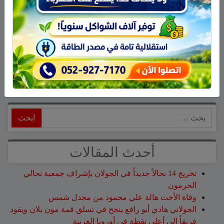
في دور رئيس مصري راحل كالزعيم عبد
الناصر، يدعو للتساؤل، رغم أن لا اختلاف
على ان لا جنسية للفن.
نشر في
طرب وفن
ابحث
أحدث المقالات
تخريج 14 نحالاً جديداً في الجولان بإشراف جمعية نحالي
الحرمون
وفاة الأخت هالة علي محمود من مجدل شمس
الجولاني هادي أبو رافع ينجح في تسلق قمة مون بلان ويقود
فريقاً إلى أعلى نقطة في أوروبا الغربية