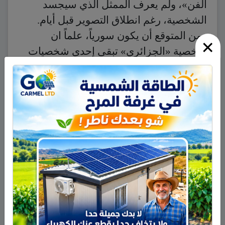
الفن»، ولم يعرف الممثل الذي سيجسد
الشخصية، رغم انطلاق التصوير قبل أيام.
ومن المتوقع أن يكون سورياً، علماً ان
×
شخصية «الجزائري» تبقى إحدى شخصيات
العمل ضمن السياق العام، ولا يتمحور
المسلسل من حولها، كما هو الأمر في
المسلسلات الثلاثة السابقة.
واللافت في ظهور نجوم سورية في
شخصيات تاريخية، هو اختيار بعضهم لتقديم
شخصيات مصرية ذات قيمة اعتبارية عالية
في مسلسلات مصرية. فإذا كان ظهور كوسا
في شخصية شاعر سوري في مسلسل
سوري أمراً طبيعياً، فإن ظهور حسن في دور
خديوي مصري كالخديوي اسماعيل، وسليمان