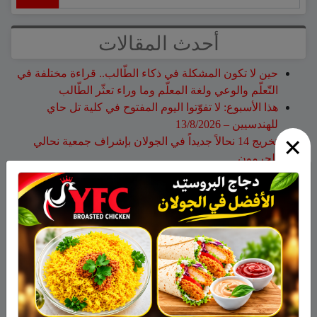
أحدث المقالات
حين لا تكون المشكلة في ذكاء الطّالب.. قراءة مختلفة في
التّعلّم والوعي ولغة المعلّم وما وراء تعثّر الطّالب
هذا الأسبوع: لا تفوّتوا اليوم المفتوح في كلية تل حاي
للهندسيين – 13/8/2026
×
تخريج 14 نحالاً جديداً في الجولان بإشراف جمعية نحالي
الحرمون
وفاة الأخت هالة علي محمود من مجدل شمس
الجولاني هادي أبو رافع ينجح في تسلق قمة مون بلان ويقود
فريقاً إلى أعلى نقطة في أوروبا الغربية
أحدث التعليقات
نبيه عويدات
على
تخريج 14 نحالاً جديداً في الجولان بإشراف
جمعية نحالي الحرمون
عزات
على
تخريج 14 نحالاً جديداً في الجولان بإشراف