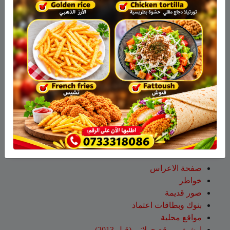
جمعية نحالي الحرمون
عقاب ابو شاهين
على
الجولاني هادي أبو رافع ينجح في
تسلق قمة مون بلان ويقود فريقاً إلى أعلى نقطة في أوروبا
الغربية
سلمان أبو عواد
على
هل أصبح الزوج أو الزوجة مجرد سلعة
نتخلص منها بعد استعمالها؟
طليع محمود
على
هل أصبح الزوج أو الزوجة مجرد سلعة
نتخلص منها بعد استعمالها؟
عبد الله
على
14 طاقم إطفاء والعديد من طائرات إطفاء
الحرائق لإخماد الحريق قرب عين قنية – فيديو
صفحات
صفحة الاعراس
خواطر
صور قديمة
بنوك وبطاقات اعتماد
مواقع محلية
ارشيف موقع جولاني (قبل 2013)