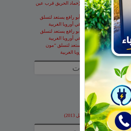
طائرات إطفاء الحرائق لإخماد الحريق قرب عين
قنية – فيديو
حسن طربيه
على
هادي أبو رافع يستعد لتسلق
“مون بلان”.. أعلى قمة في أوروبا الغربية
صالح مرعي
على
هادي أبو رافع يستعد لتسلق
“مون بلان”.. أعلى قمة في أوروبا الغربية
زيد
على
هادي أبو رافع يستعد لتسلق “مون
بلان”.. أعلى قمة في أوروبا الغربية
صفحات
صفحة الاعراس
خواطر
صور قديمة
بنوك وبطاقات اعتماد
مواقع محلية
ارشيف موقع جولاني (قبل 2013)