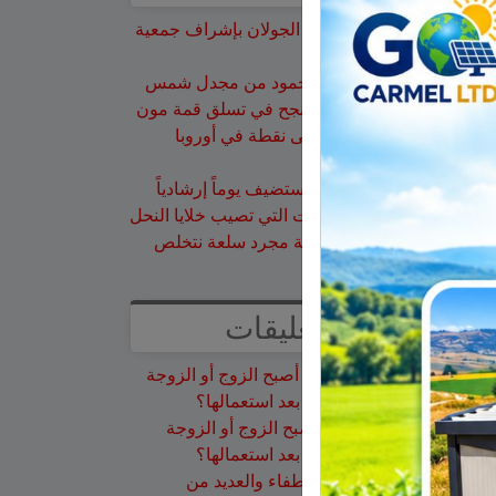
تخريج 14 نحالاً جديداً في الجولان بإشراف جمعية
نحالي الحرمون
وفاة الأخت هالة علي محمود من مجدل شمس
الجولاني هادي أبو رافع ينجح في تسلق قمة مون
بلان ويقود فريقاً إلى أعلى نقطة في أوروبا
الغربية
جمعية نحالي الحرمون تستضيف يوماً إرشادياً
مهماً حول مكافحة الآفات التي تصيب خلايا النحل
هل أصبح الزوج أو الزوجة مجرد سلعة نتخلص
منها بعد استعمالها؟
أحدث التعليقات
سلمان أبو عواد
على
هل أصبح الزوج أو الزوجة
مجرد سلعة نتخلص منها بعد استعمالها؟
طليع محمود
على
هل أصبح الزوج أو الزوجة
مجرد سلعة نتخلص منها بعد استعمالها؟
عبد الله
على
14 طاقم إطفاء والعديد من