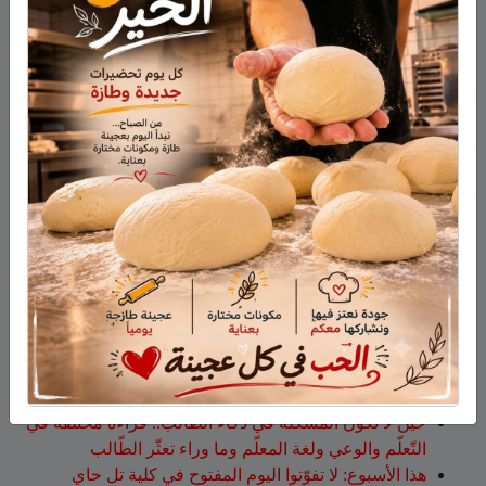
نشر في
سيارات
ابحث
أحدث المقالات
الجيش الإسرائيلي يعلن استكمال نحو 80% من حفر
التحصينات على طول الحدود في الجولان
وفاة المأسوف على شبابه إيهاب سليمان طراد من مجدل
شمس
وفاة السيدة أم صالح نجية سمارة من مجدل شمس
حين لا تكون المشكلة في ذكاء الطّالب.. قراءة مختلفة في
التّعلّم والوعي ولغة المعلّم وما وراء تعثّر الطّالب
هذا الأسبوع: لا تفوّتوا اليوم المفتوح في كلية تل حاي