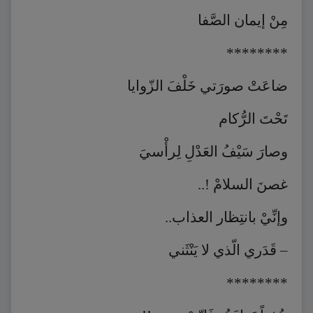
مِنْ إيمان الصَّفا
********
ضاعَتْ صورَتي خَلْفَ الزّوايا
تَحْتَ الرُّكام
وصارَ سَيْفُ العَدْلِ لِرأْسيَ
غصنَ السلامْ !..
وإنِّيْ بانتِظار العذاب..
– قَدَري الّذي لا يَنْثَني
********