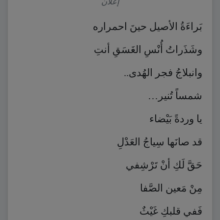
إعلان
بَراءَةُ الأصيل حينَ احمراره
وشَذَراتُ أُنْسِ الغَسَقِ أنتِ
وانبلاجُ فجر الهُدى..
شمساً تُنير…
يا وردةً بَيْضاء
قد صانَها سِياجُ العَدْلِ
حَقَّ لَكِ أنْ تَرْشِفي
مِنْ مَعين الصَّفا
فَفي قلبكِ غَيْثٌ