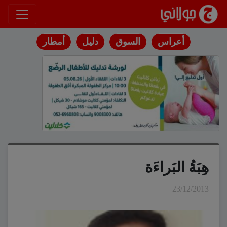
انتقل إلى المحتوى
أعراس
السوق
دليل
أمطار
هِبَةُ البَراءَة
23/12/2013