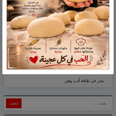
في الكَرْمِ العَتيْدْ
حَبَّاتُها أنتِ والنَّبْعُ الوَريدْ
وإلى مَنْ تَعودِيْنَ
يَعودُ كُلُّ العَبيدْ
فَلَكِ الإيمان بالله
مِنْهُ وَلَهُ النُّوْرُ العَتيدْ !!!…
نشر في
ثقافة أدب وفن
ابحث