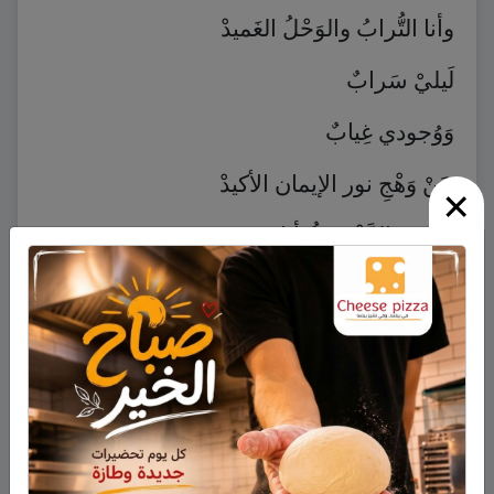
وأنا التُّرابُ والوَحْلُ الغَميدْ
لَيليْ سَرابٌ
وَوُجودي غِيابٌ
عَنْ وَهْجِ نور الإيمان الأكيدْ
×
وعبرة الدَّهْرِ بِتُّ أنا
كُلَّما دَنا النّورُ إلَيْكُم
صارَ مِنّيْ بَعيدْ
********
عَناقيدُ الّلؤلؤِ