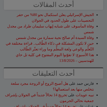
أحدث المقالات
الجيش الإسرائيلي يعلن استكمال نحو 80% من حفر
التحصينات على طول الحدود في الجولان
وفاة المأسوف على شبابه إيهاب سليمان طراد من مجدل
شمس
وفاة السيدة أم صالح نجية سمارة من مجدل شمس
حين لا تكون المشكلة في ذكاء الطّالب.. قراءة مختلفة في
التّعلّم والوعي ولغة المعلّم وما وراء تعثّر الطّالب
هذا الأسبوع: لا تفوّتوا اليوم المفتوح في كلية تل حاي
للهندسيين – 13/8/2026
أحدث التعليقات
فارس حمد
على
هل أصبح الزوج أو الزوجة مجرد سلعة
نتخلص منها بعد استعمالها؟
نبيه عويدات
على
تخريج 14 نحالاً جديداً في الجولان بإشراف
جمعية نحالي الحرمون
عزات
على
تخريج 14 نحالاً جديداً في الجولان بإشراف