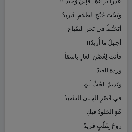
عُذراً بَراءَةُ , فَإنّيْ وَحيد !!
وتَحْتَ جُنْحِ الظلامِ شَريدْ
أتَخَبَّطُ في بَحر الضّياع
أجهَلُ ما أُريدْ!!
فأنتِ لِغُصْنِ الغارِ باسِقاً
وردة العيدْ
ونَديمُ الحُبِّ لَكِ
في قَصْرِ الجِنان السَّعيدْ
هُوَ الخلودُ فيكِ
روحٌ بِقَلْبٍ فَريدْ