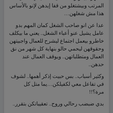
المرتب وبيشتغلو من قفا إيدهن لإنو بالأساس
هذا مش شغلهن…
عدا عن انو صاحب الشغل كمان المهم بدو
عامل يشيل عنو أعباء الشغل.. يعني ما بيكلف
خاطرو بيعمل اجتماع ليشرح للعمال واجبيتهن
وحقوقهن ليحمي حالو بنهاية كل شهر من نق
العمال ومتطلباتهن.. ويوقف العمال عند
حدهن..
وكثير أسباب.. بس حبيت إذكر أهمها.. لشوف
في تفاعل معي لكفيلكن…يما متل كل
مرة؟!!
بدي ضبضب رحالي وروح.. تعقيباتكن بتقرر..