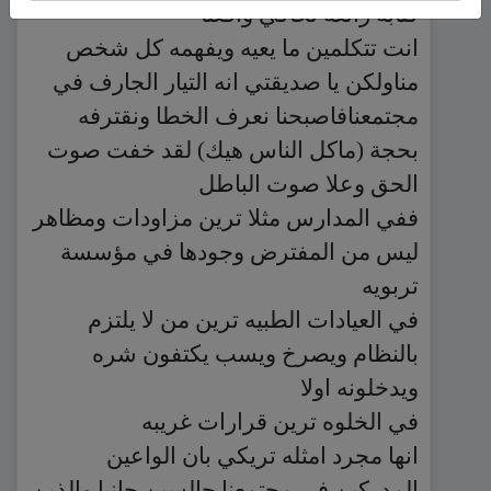
كتابه رائعه تحاكي واقعنا
انت تتكلمين ما يعيه ويفهمه كل شخص
مناولكن يا صديقتي انه التيار الجارف في
مجتمعنافاصبحنا نعرف الخطا ونقترفه
بحجة (ماكل الناس هيك) لقد خفت صوت
الحق وعلا صوت الباطل
ففي المدارس مثلا ترين مزاودات ومظاهر
ليس من المفترض وجودها في مؤسسة
تربويه
في العيادات الطبيه ترين من لا يلتزم
بالنظام ويصرخ ويسب يكتفون شره
ويدخلونه اولا
في الخلوه ترين قرارات غريبه
انها مجرد امثله تريكي بان الواعين
المدركين في مجتمعنا جالسين جانبا والذين