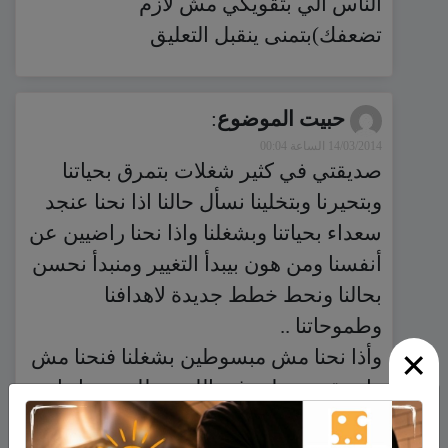
الناس الي بتقويكي مش لازم
تضعفك)بتمنى ينقبل التعليق
حبيت الموضوع
:
14/03/2014 الساعة 00:04
صديقتي في كثير شغلات بتمرق بحياتنا
وبتحيرنا وبتخلينا نسأل حالنا اذا نحنا عنجد
سعداء بحياتنا وبشغلنا واذا نحنا راضيين عن
أنفسنا ومن هون بيبدأ التغيير ومنبدأ نحسن
بحالنا ونحط خطط جديدة لاهدافنا
وطموحاتنا ..
×
وأذا نحنا مش مبسوطين بشغلنا فنحنا مش
راح نقدر نعطي غير اللي مطلوب منا واهم
شغلة نحب شغلنا لنقدر نعطي من قلبنا.