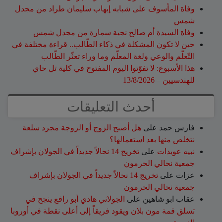
وفاة المأسوف على شبابه إيهاب سليمان طراد من مجدل
شمس
وفاة السيدة أم صالح نجية سمارة من مجدل شمس
حين لا تكون المشكلة في ذكاء الطّالب.. قراءة مختلفة في
التّعلّم والوعي ولغة المعلّم وما وراء تعثّر الطّالب
هذا الأسبوع: لا تفوّتوا اليوم المفتوح في كلية تل حاي
للهندسيين – 13/8/2026
أحدث التعليقات
فارس حمد
على
هل أصبح الزوج أو الزوجة مجرد سلعة
نتخلص منها بعد استعمالها؟
نبيه عويدات
على
تخريج 14 نحالاً جديداً في الجولان بإشراف
جمعية نحالي الحرمون
عزات
على
تخريج 14 نحالاً جديداً في الجولان بإشراف
جمعية نحالي الحرمون
عقاب ابو شاهين
على
الجولاني هادي أبو رافع ينجح في
تسلق قمة مون بلان ويقود فريقاً إلى أعلى نقطة في أوروبا