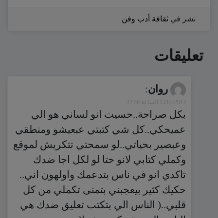
نشر في
ثقافة أدب وفن
تعليقات
روان
:
13/03/2014 الساعة 22:50
بكل صراحة..حسيت انو لساني هو الي
عميحكي..كل شي كتبتي عبعيشو ومنطقي
وعبصير بحياتي..لو سمحتي تتكريش لموقع
وكملي كتابي لانو حتا لو لكل اجا ضدك
تاكدي انو في ناس بتدعمك واولهون اني..
حكيك كثير بيعجبني بتمنى تكملي من كل
قلبي..( الناس الي بتكتب تعليق ضدك هي