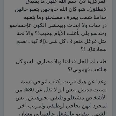
المركزية لان اسم الله عليي ما بسدق
لإنطلق).. شو كان الله حاوجهن يتعبو حالهن
مدامنا شعب بيعرف مصلحتو وما بتعنيه
دراسات ولا ابحاث وبيمشي الكون عإحساسو
وحدسو يلي بأغلب الأيام بيخيب!؟ والا نحنا
متل غوغل منعرف كل شي..(إﻻ كيف نصنع
سعادتنا).. !؟
طب لما الحل قدامنا وبلا مصاري.. لشو كل
هالتعب فهموني!؟
وعدا عن هيك قريت بكتاب انو في نسبة
نسيت قديش , بس انو لا تقل عن 80% من
الأشخاص بيشتغلو وظيفي بحبوهيش , بس
لمجرد انهن بحاجي لوظيفي ولمرتب اخر
الشهر.. بيفوتو عالشغل عالعمياني مشان