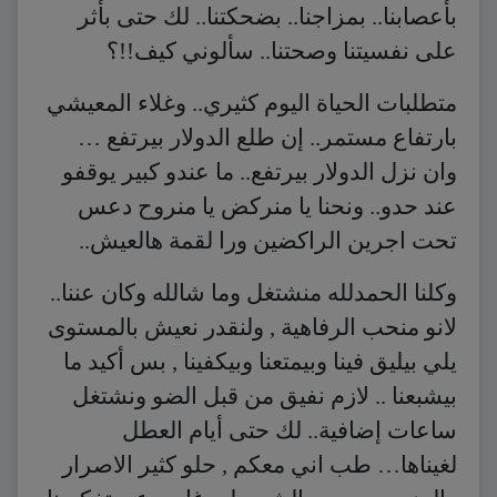
بأعصابنا.. بمزاجنا.. بضحكتنا.. لك حتى بأثر
على نفسيتنا وصحتنا.. سألوني كيف!!؟
متطلبات الحياة اليوم كثيري.. وغلاء المعيشي
بارتفاع مستمر.. إن طلع الدولار بيرتفع …
وان نزل الدولار بيرتفع.. ما عندو كبير يوقفو
عند حدو.. ونحنا يا منركض يا منروح دعس
تحت اجرين الراكضين ورا لقمة هالعيش..
وكلنا الحمدلله منشتغل وما شالله وكان عننا..
لانو منحب الرفاهية , ولنقدر نعيش بالمستوى
يلي بيليق فينا وبيمتعنا وبيكفينا , بس أكيد ما
بيشبعنا .. لازم نفيق من قبل الضو ونشتغل
ساعات إضافية.. لك حتى أيام العطل
لغيناها… طب اني معكم , حلو كثير الاصرار