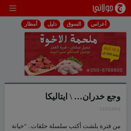
انتقل إلى المحتوى
أعراس
السوق
دليل
أمطار
وجع خدران… \ ايتاليكا
13/03/2014
من فترة بلشت أكتب سلسلة حلقات.. “خيانة