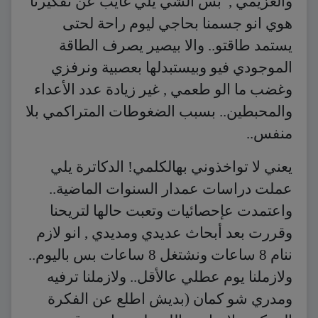
والعزيمي , بس الشي يلي غايب عن تفكيرنا
هوي انو جسمنا بحاجي ليوم راحة لحتى
يستمد طاقتو.. واﻻ بيصير يصرف الطاقة
الموجودي فيو وبيستبدلها بعصبية ونرفزي
وغضب ما الو طعمي , غير زيادة عدد الأعداء
والمحبطين.. بسبب الضغوطات المتراكمي بلا
منفس..
يعني لا تواخذوني بهالكلمي! الدكاترة يلي
عملت دراسات عمدار السنوات الماضية..
واعتمدت عإحصائيات وتعبت حالها لتريحنا
وقررت بعد أبحاث عديدي ومديدي , انو لازم
ننام 8 ساعات ونشتغل 8 ساعات بس باليوم..
ولازملنا يوم عطلي عالأقل.. ولازملنا ترفيه
ومدري شو كمان (بديش اطلع عن الفكرة