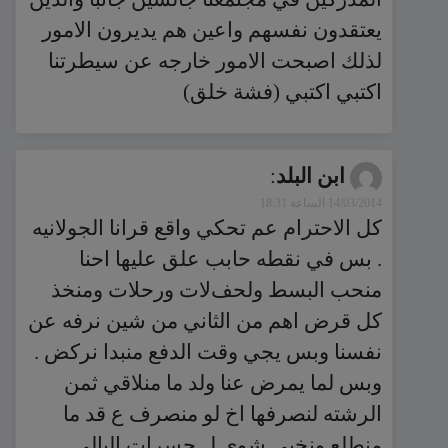
يعتقدون نفسهم واعين هم يديرون الامور
لذلك اصبحت الامور خارجه عن سيطرتنا
اكتبي اكتبي (فشة خلق)
ابن البلد
:
14/03/2014 الساعة 18:31
كل الاحترام عم تحكي واقع قرانا الجوﻻنيه
. بس في نقطه حابب علق عليها احنا
منحب البسط ولحفﻻت ورحلات ومنخذ
كل قرض اهم من الثاني من شين نرفه عن
نفسنا وبس يجي وقت الدفع منبدا نركض .
وبس لما يمرض عنا ولد ما منلاقي ثمن
الرشته لنصرفها اخ لو منصرف ع قد ما
منطلع ونخبي شوي ل حسرات اليالي