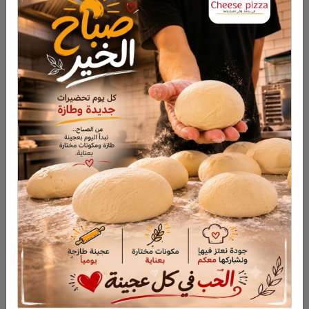
ولازم نحنا نعيش سعادتنا كل يوم ..وما
نتوقع السعاده بس بتحقيق هدفنا
مهتمه
:
14/03/2014 الساعة 00:59
عنجد معك حق ميه بالميه كل واحد يطلع
بحالو ويحاول يبلش من حالو اني كنت هيك
بس بدي اشتغل وبدي مصاري بس هالشي
سببلي عصبيه كثيره ومعش قدرت سيطر
على حالي فقررت ارتاح وطنش وهالشي
ساعدني كثير واني اسا متغيرة 360 درجه
معجبه
:
14/03/2014 الساعة 11:39