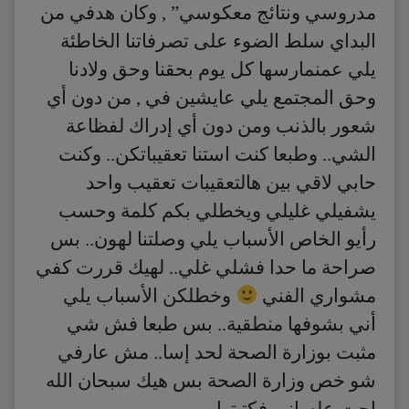
مدروسي ونتائج معكوسي” , وكان هدفي من
البداي سلط الضوء على تصرفاتنا الخاطئة
يلي عمنمارسها كل يوم بحقنا وحق وﻻدنا
وحق المجتمع يلي عايشين في , من دون أي
شعور بالذنب ومن دون أي إدراك لفظاعة
الشي.. وطبعا كنت استنا تعقيباتكن.. وكنت
حابي لاقي بين هالتعقيبات تعقيب واحد
يشفيلي غليلي ويخطلي بكم كلمة وحسب
رأيو الخاص الأسباب يلي وصلتنا لهون.. بس
صراحة ما حدا فشلي غلي.. لهيك قررت كفي
مشواري الفني
وخطلكن الأسباب يلي
أني بشوفها منطقية.. بس طبعا فش شي
مثبت بوزارة الصحة لحد إسا.. مش عارفي
شو خص وزارة الصحة بس هيك سبحان الله
اجت علساني فكتبتها..