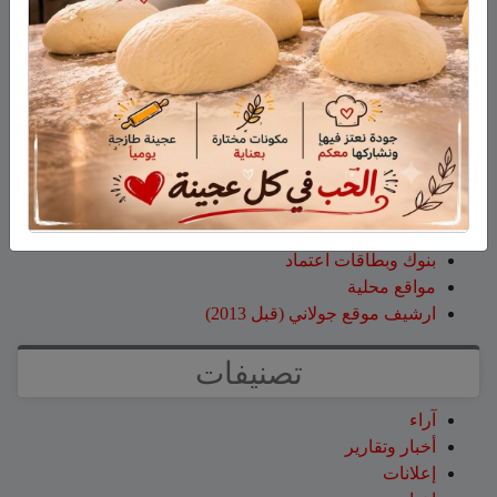
نتخلص منها بعد استعمالها؟
طليع محمود
على
هل أصبح الزوج أو الزوجة مجرد سلعة
نتخلص منها بعد استعمالها؟
صفحات
صفحة الاعراس
خواطر
صور قديمة
بنوك وبطاقات اعتماد
مواقع محلية
ارشيف موقع جولاني (قبل 2013)
تصنيفات
آراء
أخبار وتقارير
إعلانات