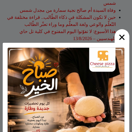
شمس
وفاة السيدة أم صالح نجية سمارة من مجدل شمس
حين لا تكون المشكلة في ذكاء الطّالب.. قراءة مختلفة في
التّعلّم والوعي ولغة المعلّم وما وراء تعثّر الطّالب
هذا الأسبوع: لا تفوّتوا اليوم المفتوح في كلية تل حاي
×
للهندسيين – 13/8/2026
أحدث التعليقات
فارس حمد
على
هل أصبح الزوج أو الزوجة مجرد سلعة
نتخلص منها بعد استعمالها؟
نبيه عويدات
على
تخريج 14 نحالاً جديداً في الجولان بإشراف
جمعية نحالي الحرمون
عزات
على
تخريج 14 نحالاً جديداً في الجولان بإشراف
جمعية نحالي الحرمون
عقاب ابو شاهين
على
الجولاني هادي أبو رافع ينجح في
تسلق قمة مون بلان ويقود فريقاً إلى أعلى نقطة في أوروبا
الغربية
سلمان أبو عواد
على
هل أصبح الزوج أو الزوجة مجرد سلعة