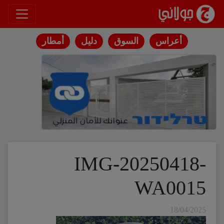
انتقل إلى المحتوى
أعراس
السوق
دليل
أمطار
IMG-20250418-
WA0015
18/04/2025