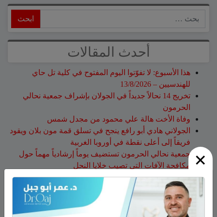
ابحث
أحدث المقالات
هذا الأسبوع: لا تفوّتوا اليوم المفتوح في كلية تل حاي
للهندسيين – 13/8/2026
تخريج 14 نحالاً جديداً في الجولان بإشراف جمعية نحالي
الحرمون
وفاة الأخت هالة علي محمود من مجدل شمس
الجولاني هادي أبو رافع ينجح في تسلق قمة مون بلان ويقود
فريقاً إلى أعلى نقطة في أوروبا الغربية
×
جمعية نحالي الحرمون تستضيف يوماً إرشادياً مهماً حول
مكافحة الآفات التي تصيب خلايا النحل
أحدث التعليقات
نبيه عويدات
على
تخريج 14 نحالاً جديداً في الجولان بإشراف