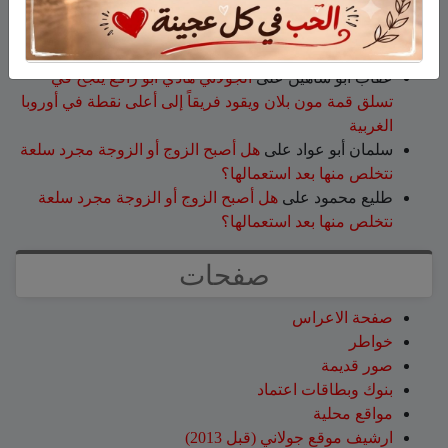
جمعية نحالي الحرمون
عزات
على
تخريج 14 نحالاً جديداً في الجولان بإشراف
جمعية نحالي الحرمون
عقاب ابو شاهين
على
الجولاني هادي أبو رافع ينجح في
تسلق قمة مون بلان ويقود فريقاً إلى أعلى نقطة في أوروبا
الغربية
سلمان أبو عواد
على
هل أصبح الزوج أو الزوجة مجرد سلعة
نتخلص منها بعد استعمالها؟
طليع محمود
على
هل أصبح الزوج أو الزوجة مجرد سلعة
نتخلص منها بعد استعمالها؟
صفحات
صفحة الاعراس
خواطر
صور قديمة
بنوك وبطاقات اعتماد
مواقع محلية
ارشيف موقع جولاني (قبل 2013)