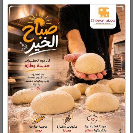
أحدث المقالات
الجيش الإسرائيلي يعلن استكمال نحو 80% من حفر
التحصينات على طول الحدود في الجولان
وفاة المأسوف على شبابه إيهاب سليمان طراد من مجدل
شمس
وفاة السيدة أم صالح نجية سمارة من مجدل شمس
حين لا تكون المشكلة في ذكاء الطّالب.. قراءة مختلفة في
التّعلّم والوعي ولغة المعلّم وما وراء تعثّر الطّالب
هذا الأسبوع: لا تفوّتوا اليوم المفتوح في كلية تل حاي
للهندسيين – 13/8/2026
أحدث التعليقات
فارس حمد
على
هل أصبح الزوج أو الزوجة مجرد سلعة
نتخلص منها بعد استعمالها؟
نبيه عويدات
على
تخريج 14 نحالاً جديداً في الجولان بإشراف