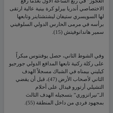
العجوز” في ربع الساعة الأول بعدما رفع
الاختصاصي أندريا بيرلو كرة بينية عالية ارتقى
لها السويسري ستيفان ليشتشتاينر وتابعها
برأسه في مرمى الحارس الدولي السلوفيني
سمير هاندانوفيتش (15).
وفي الشوط الثاني، حصل يوفنتوس مبكراً
على ركلة ركنية تابعها المدافع الدولي جورجيو
كيليني بيمناه في الشباك مسجلاً الهدف
الثاني لأصحاب الأرض (47)، قبل أن يقضي
التشيلي أرتورو فيدال على أحلام
الـ”نيراتزوري” بتسجيله الهدف الثالث
بمجهود فردي من داخل المنطقة (55).