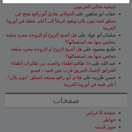
جمعية نحالي الحرمون
عقاب ابو شاهين
على
الجولاني هادي أبو رافع ينجح في
تسلق قمة مون بلان ويقود فريقاً إلى أعلى نقطة في أوروبا
الغربية
سلمان أبو عواد
على
هل أصبح الزوج أو الزوجة مجرد سلعة
نتخلص منها بعد استعمالها؟
طليع محمود
على
هل أصبح الزوج أو الزوجة مجرد سلعة
نتخلص منها بعد استعمالها؟
عبد الله
على
14 طاقم إطفاء والعديد من طائرات إطفاء
الحرائق لإخماد الحريق قرب عين قنية – فيديو
حسن طربيه
على
هادي أبو رافع يستعد لتسلق “مون بلان”..
أعلى قمة في أوروبا الغربية
صفحات
صفحة الاعراس
خواطر
صور قديمة