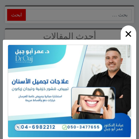
ابحث
×
أحدث المقالات
هذا الأسبوع: لا تفوّتوا اليوم المفتوح في كلية تل حاي
للهندسيين – 13/8/2026
تخريج 14 نحالاً جديداً في الجولان بإشراف جمعية نحالي
الحرمون
وفاة الأخت هالة علي محمود من مجدل شمس
الجولاني هادي أبو رافع ينجح في تسلق قمة مون بلان ويقود
فريقاً إلى أعلى نقطة في أوروبا الغربية
جمعية نحالي الحرمون تستضيف يوماً إرشادياً مهماً حول
مكافحة الآفات التي تصيب خلايا النحل
أحدث التعليقات
عزات
على
تخريج 14 نحالاً جديداً في الجولان بإشراف