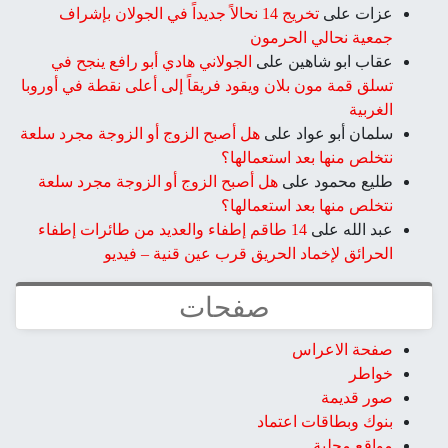
عزات
على
تخريج 14 نحالاً جديداً في الجولان بإشراف
جمعية نحالي الحرمون
عقاب ابو شاهين
على
الجولاني هادي أبو رافع ينجح في
تسلق قمة مون بلان ويقود فريقاً إلى أعلى نقطة في أوروبا
الغربية
سلمان أبو عواد
على
هل أصبح الزوج أو الزوجة مجرد سلعة
نتخلص منها بعد استعمالها؟
طليع محمود
على
هل أصبح الزوج أو الزوجة مجرد سلعة
نتخلص منها بعد استعمالها؟
عبد الله
على
14 طاقم إطفاء والعديد من طائرات إطفاء
الحرائق لإخماد الحريق قرب عين قنية – فيديو
صفحات
صفحة الاعراس
خواطر
صور قديمة
بنوك وبطاقات اعتماد
مواقع محلية