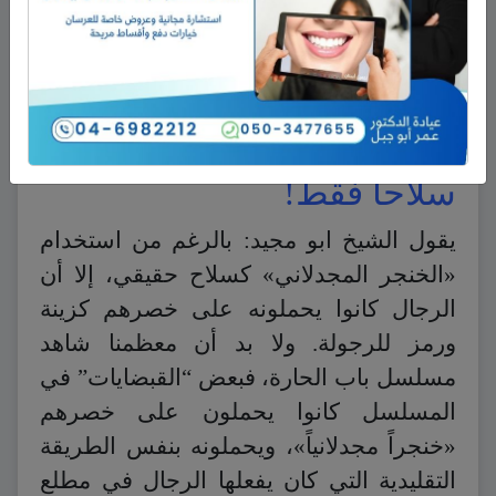
الخنجر العادي إلى يوم عمل كامل، أما
الخنجر المميز فقد يحتاج إلى يومين أو ثلاثة
أيام، ويكون عندها فعلاً تحفة فنية رائعة.
«الخنجر المجدلاني» لم يكن
سلاحاً فقط!
يقول الشيخ ابو مجيد: بالرغم من استخدام
«الخنجر المجدلاني» كسلاح حقيقي، إلا أن
الرجال كانوا يحملونه على خصرهم كزينة
ورمز للرجولة. ولا بد أن معظمنا شاهد
مسلسل باب الحارة، فبعض “القبضايات” في
المسلسل كانوا يحملون على خصرهم
«خنجراً مجدلانياً»، ويحملونه بنفس الطريقة
التقليدية التي كان يفعلها الرجال في مطلع