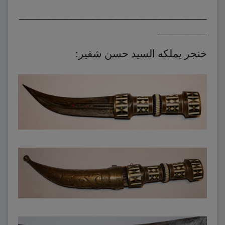
__________________________________
_________
خنجر يملكه السيد حسن شقير: