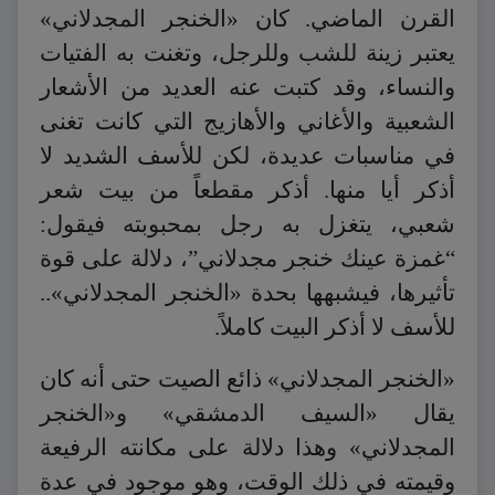
القرن الماضي. كان «الخنجر المجدلاني»
يعتبر زينة للشب وللرجل، وتغنت به الفتيات
والنساء، وقد كتبت عنه العديد من الأشعار
الشعبية والأغاني والأهازيج التي كانت تغنى
في مناسبات عديدة، لكن للأسف الشديد لا
أذكر أيا منها. أذكر مقطعاً من بيت شعر
شعبي، يتغزل به رجل بمحبوبته فيقول:
“غمزة عينك خنجر مجدلاني”، دلالة على قوة
تأثيرها، فيشبهها بحدة «الخنجر المجدلاني»..
للأسف لا أذكر البيت كاملاً.
«الخنجر المجدلاني» ذائع الصيت حتى أنه كان
يقال «السيف الدمشقي» و«الخنجر
المجدلاني» وهذا دلالة على مكانته الرفيعة
وقيمته في ذلك الوقت، وهو موجود في عدة