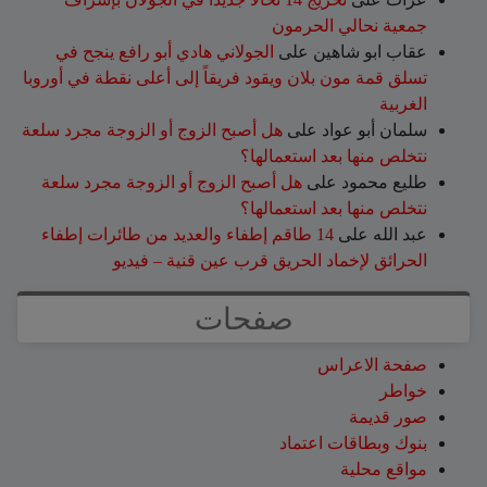
جمعية نحالي الحرمون
عقاب ابو شاهين
على
الجولاني هادي أبو رافع ينجح في
تسلق قمة مون بلان ويقود فريقاً إلى أعلى نقطة في أوروبا
الغربية
سلمان أبو عواد
على
هل أصبح الزوج أو الزوجة مجرد سلعة
نتخلص منها بعد استعمالها؟
طليع محمود
على
هل أصبح الزوج أو الزوجة مجرد سلعة
نتخلص منها بعد استعمالها؟
عبد الله
على
14 طاقم إطفاء والعديد من طائرات إطفاء
الحرائق لإخماد الحريق قرب عين قنية – فيديو
صفحات
صفحة الاعراس
خواطر
صور قديمة
بنوك وبطاقات اعتماد
مواقع محلية