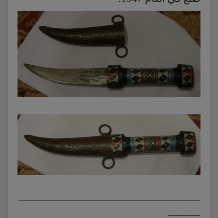
__________________________________
______