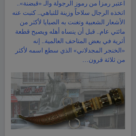
اعتبر رمزاً من رموز الرجولة والـ «قبضنة»..
اتخذه الرجال سلاحاً وزينة للتباهي.. كتبت عنه
الأشعار الشعبية وتغنت به الصبايا لأكثر من
مائتي عام.. قبل أن ينساه أهله ويصبح قطعة
أثرية في بعض المتاحف العالمية.. إنه
«الخنجر المجدلاني» الذي سطع اسمه لأكثر
من ثلاثة قرون…