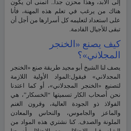
إلى الأبد، وهذا محزن جداً.. أتمنى أن يكون
هناك من يرغب في تعلم هذه المهنة، فأنا
على استعداد لتعليمه كل أسرارها من أجل أن
تبقى للأجيال القادمة.
كيف يصنع «الخنجر
المجلاني»؟
يصف لنا الشيخ أبو مجيد طريقة صنع «الخنجر
المجدلاني» فيقول:المواد الأولية اللازمة
لتصنيع «الخنجر المجدلاني»، أو كما اعتدنا
نحن أصحاب الكار تسميتها “الخسكار”، هي
الفولاذ ذو الجودة العالية، وقرون الغنم
والماعز والجاموس، والنحاس والمعادن
الملونة والصدف. كنا نشتري هذه المواد من
الشام قبل الاحتلال. بعد الاحتلال أصبحنا