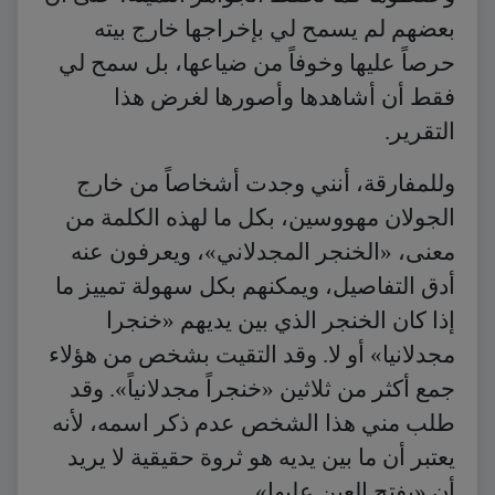
بعضهم لم يسمح لي بإخراجها خارج بيته
حرصاً عليها وخوفاً من ضياعها، بل سمح لي
فقط أن أشاهدها وأصورها لغرض هذا
التقرير.
وللمفارقة، أنني وجدت أشخاصاً من خارج
الجولان مهووسين، بكل ما لهذه الكلمة من
معنى، «الخنجر المجدلاني»، ويعرفون عنه
أدق التفاصيل، ويمكنهم بكل سهولة تمييز ما
إذا كان الخنجر الذي بين يديهم «خنجرا
مجدلانيا» أو لا. وقد التقيت بشخص من هؤلاء
جمع أكثر من ثلاثين «خنجراً مجدلانياً». وقد
طلب مني هذا الشخص عدم ذكر اسمه، لأنه
يعتبر أن ما بين يديه هو ثروة حقيقية لا يريد
أن «يفتح العين عليها»…