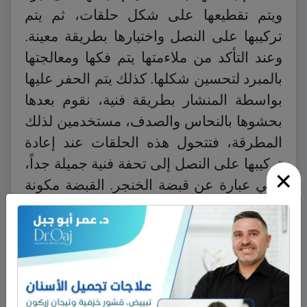
ويتم تقطيعها على شكل حلقات، ثم يتم
تركيبها على النصل واختيارها بطريقة معينة.
وعند التأكد من ملاءمتها يتم فكها ومعالجتها
بالمبرد لتحسين شكلها. كذلك يتم الحفر عليها
بواسطة المنشار بطريقة فنية، نقوم بعدها
بحشوها بالنحاس والصدف، مستخدمين لذلك
المطرقة، فتتحول هذه الحلقات عند إعادة
تركيبها على النصل إلى تحفة فنية جميلة جداً،
×
وهي عبارة عن قبضة الخنجر. القبضة مكونة
من أربعة أجزاء وهي: شـَمْسة سفلى، جسم
القبضة، الجوزة، شـَمْسة عليا.
بعد ذلك يصنع قراب الخنجر (الغمد) من
الخشب المغلف بالنحاس، ويتم الرسم على
النحاس بطريقة فنية جميلة أيضاً. يحتاج