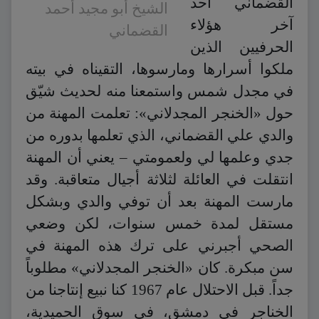
القضماني أحد
الشيخ أبو مجيد أحمد
آخر هؤلاء
القضماني
الحرفيين الذين
ملكوا أسرارها ومارسوها، التقيناه في بيته
في مجدل شمس واستمعنا منه لحديث شيّق
حول «الخنجر المجدلاني»: تعلمت المهنة من
والدي علي القضماني، الذي تعلمها بدوره من
جدي وعلمها لي ولعمومتي – يعني أن المهنة
انتقلت في العائلة لثلاثة أجيال متعاقبة. وقد
مارست المهنة بعد أن توفي والدي وبشكل
مستقل لمدة خمس سنوات، لكن وضعي
الصحي أجبرني على ترك هذه المهنة في
سن مبكرة. كان «الخنجر المجدلاني» مطلوباً
جداً. قبل الاحتلال عام 1967 كنا نبيع إنتاجنا من
الخناجر في دمشق، في سوق الحميدية،