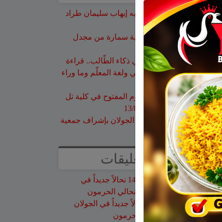
وفاة المأسوف على شبابه إيهاب سليمان طراد
من مجدل شمس
وفاة السيدة أم صالح نجية سمارة من مجدل
شمس
حين لا تكون المشكلة في ذكاء الطّالب.. قراءة
مختلفة في التّعلّم والوعي ولغة المعلّم وما وراء
تعثّر الطّالب
هذا الأسبوع: لا تفوّتوا اليوم المفتوح في كلية تل
حاي للهندسيين – 13/8/2026
تخريج 14 نحالاً جديداً في الجولان بإشراف جمعية
نحالي الحرمون
أحدث التعليقات
نبيه عويدات
على
تخريج 14 نحالاً جديداً في
الجولان بإشراف جمعية نحالي الحرمون
عزات
على
تخريج 14 نحالاً جديداً في الجولان
بإشراف جمعية نحالي الحرمون