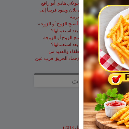
عقاب ابو شاهين
على
الجولاني هادي أبو رافع
ينجح في تسلق قمة مون بلان ويقود فريقاً إلى
أعلى نقطة في أوروبا الغربية
سلمان أبو عواد
على
هل أصبح الزوج أو الزوجة
مجرد سلعة نتخلص منها بعد استعمالها؟
طليع محمود
على
هل أصبح الزوج أو الزوجة
مجرد سلعة نتخلص منها بعد استعمالها؟
عبد الله
على
14 طاقم إطفاء والعديد من
طائرات إطفاء الحرائق لإخماد الحريق قرب عين
قنية – فيديو
صفحات
صفحة الاعراس
خواطر
صور قديمة
بنوك وبطاقات اعتماد
مواقع محلية
ارشيف موقع جولاني (قبل 2013)