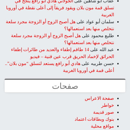
ن
على
الجولاني هادي أبو رافع ينجح في
لان ويقود فريقاً إلى أعلى نقطة في أوروبا
على
هل أصبح الزوج أو الزوجة مجرد سلعة
 استعمالها؟
ى
هل أصبح الزوج أو الزوجة مجرد سلعة
 استعمالها؟
14 طاقم إطفاء والعديد من طائرات إطفاء
 الحريق قرب عين قنية – فيديو
ى
هادي أبو رافع يستعد لتسلق “مون بلان”..
روبا الغربية
صفحات
اعتماد