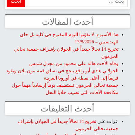
حدث المقالات
 تفوّتوا اليوم المفتوح في كلية تل حاي
1 نحالاً جديداً في الجولان بإشراف جمعية نحالي
الة علي محمود من مجدل شمس
أبو رافع ينجح في تسلق قمة مون بلان ويقود
 نقطة في أوروبا الغربية
حرمون تستضيف يوماً إرشادياً مهماً حول
التي تصيب خلايا النحل
دث التعليقات
تخريج 14 نحالاً جديداً في الجولان بإشراف
لحرمون