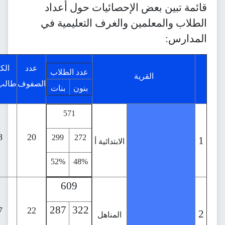
ض الإحصائيات حول أعداد
مين والغرف التعليمية في
عدد المعلمين
عدد
الكثافة
عدد الطلاب
لقرية
الصفوف
طالب\صف
بنون
بنات
معلمون
معلمات
43
571
32
11
28
20
299
272
الابتدائية أ
75%
25%
52%
48%
609
49
287
322
39
10
27
22
المناهل