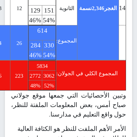
نسمة
الثانوية
12
23
129
151
0
26
46%
54%
0%
100%
614
54
المجموع:
24
26
284
330
4
50
46%
54%
7%
93%
495
5834
لي في الجولان:
279
216
26
223
2772
3062
56%
44%
48%
52%
ئيات التي جمعها موقع جولاني
ض المعلومات الملفتة للنظر،
ليم في مدارسنا.
ملفت للنظر هو الكثافة العالية