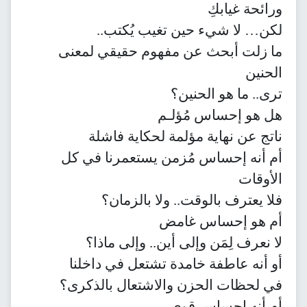
ورائحة غيابكِ
لكن… لا شيء حين تغيب يُكتب..
ما زلت أبحث عن مفهوم حقيقي لمعنى
الحنين
ترى.. ما هو الحنين؟
هل هو إحساس مُؤلـم
ناتج عن نهاية مؤلمة لحكاية فاشلة
أم أنه إحساس مُزمن يستعمرنا في كل
الأوقات
فلا يعترف بالوقت.. ولا بالزمان؟
أم هو إحساس غامض
لا نعرف لِمَن وإلى أين.. وإلى ماذا؟
أو أنه عاطفة خامدة تشتعل في داخلنا
في لحظات الحزن والاشتعال بالذكرى؟
أم أنه إحساس قوي