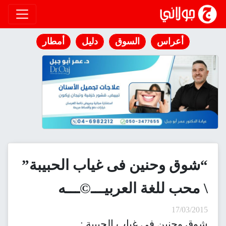
انتقل إلى المحتوى
أعراس
السوق
دليل
أمطار
“شوق وحنين فى غياب الحبيبة”
\ محب للغة العربيـــ©ـــه
17/03/2015
شوق وحنين فى غياب الحبيبة :