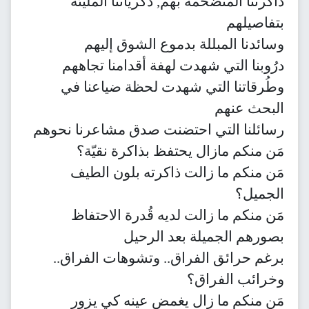
ذاكرتنا المتضخمة بهم, ذكرياتنا المليئة
بتفاصيلهم
وسائدنا المبللة بدموع الشوق إليهم
درُوبنا التي شهدت لهفة أقدامنا تجاههم
وطُرقاتنا التي شهدت لحظة ضياعنا في
البحث عنهم
رسائلنا التي احتضنت صدق مشاعرنا نحوهم
مَن منكم مازال يحتفظ بذاكرة نقيّة؟
مَن منكم ما زالت ذاكرته بلون الطيف
الجميل؟
مَن منكم ما زالت لديه قُدرة الاحتفاظ
بصورهم الجميلة بعد الرحيل
برغم حرائق الفراق.. وتشوهات الفراق..
وخرائب الفراق؟
مَن منكم ما زال يغمض عينه كي يزور