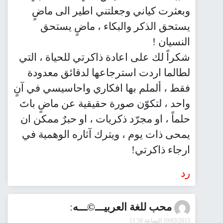
وبعثرت كياني وجعلتني اطير الى ماضٍ
يستحق الذكر والبكاء ، ماضٍ يستحق
النسيان !
شكراً لك على اعادة ذاكرتي للحياة ، التي
لطالما اردت استرجاعها لدقائق معدودة
فقط ، ألملم بها افكاري واحاسيسي في آنٍ
واحد ، لتكوّن صورة حقيقية عن ماضٍ باتَ
حلماً ، او مجرّد ذكريات ، او حبرٌ ممكن ان
يمحى ذات يوم ، ويترك آثاره الوهمية في
ارجاء ذاكرتي!
رد
محب للغة العربيـــ©ـــه
:
19/03/2015 الساعة 11:56