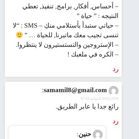
– أحساس, أفكار, برامج, تنفيذ, تعطي
النتيجه : ” حياة ”
– حياتي ستبدأ بأستلامي منكِ – SMS : “لا
تنسى تجيب معك ماتيرنا, للحياة … ”
– الإستروجين والتستستيرون لا ينتظروا.
– الكره في ملعبك !
رد
:
samamil8@gmail.com
06/02/2016 الساعة 01:44
رائع جدا يا عابر الطريق.
رد
حنين
: