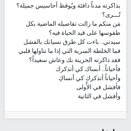
بذاكرته مدناً دافئة ويُوقظ أحاسيس جميلة؟
تُـــرى؟
مَن منكم ما زالت تفاصيله الماضية بكل
طقوسها على قيد الحياة فيه؟
سيدتي.. باءت كل طرق نسيانك بالفشل
فما الخلطة السرية التي إذا ما تناولها قلبي
فقد ذاكرته الحزينة بك وعاش سعيداً؟
فأحياناً.. أنساك كي أتذكرك
وأحياناً أتذكرك كي أنساكِ
فأفشل في الأُولى
وأفشل في الثانية