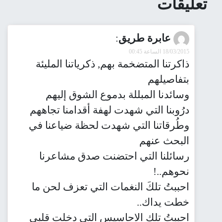
تعليقات
عابرة طريق
:
18/03/2015 الساعة 00:45
ذاكرتنا المتضخمة بهم, ذكرياتنا المليئة
بتفاصيلهم
وسائدنا المبللة بدموع الشوق إليهم
درُوبنا التي شهدت لهفة أقدامنا تجاههم
وطُرقاتنا التي شهدت لحظة ضياعنا في
البحث عنهم
رسائلنا التي احتضنت صدق مشاعرنا
نحوهم..!
احببتُ تلكَ النغمات التي تعزف لحن ما
خطت يداك..
احببتُ تلك الاحاسيس التي دخلت قلبي