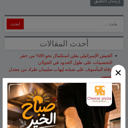
ابحث
أحدث المقالات
الجيش الإسرائيلي يعلن استكمال نحو 80% من حفر
التحصينات على طول الحدود في الجولان
×
وفاة المأسوف على شبابه إيهاب سليمان طراد من مجدل
شمس
وفاة السيدة أم صالح نجية سمارة من مجدل شمس
حين لا تكون المشكلة في ذكاء الطّالب.. قراءة مختلفة في
التّعلّم والوعي ولغة المعلّم وما وراء تعثّر الطّالب
هذا الأسبوع: لا تفوّتوا اليوم المفتوح في كلية تل حاي
للهندسيين – 13/8/2026
أحدث التعليقات