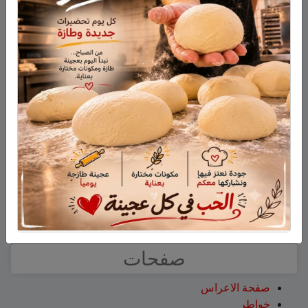
فارس حمد
على
هل أصبح الزوج أو الزوجة مجرد سلعة
نتخلص منها بعد استعمالها؟
نبيه عويدات
على
تخريج 14 نحالاً جديداً في الجولان بإشراف
جمعية نحالي الحرمون
عزات
على
تخريج 14 نحالاً جديداً في الجولان بإشراف
جمعية نحالي الحرمون
عقاب ابو شاهين
على
الجولاني هادي أبو رافع ينجح في
تسلق قمة مون بلان ويقود فريقاً إلى أعلى نقطة في أوروبا
الغربية
سلمان أبو عواد
على
هل أصبح الزوج أو الزوجة مجرد سلعة
نتخلص منها بعد استعمالها؟
طليع محمود
على
هل أصبح الزوج أو الزوجة مجرد سلعة
نتخلص منها بعد استعمالها؟
صفحات
صفحة الاعراس
خواطر