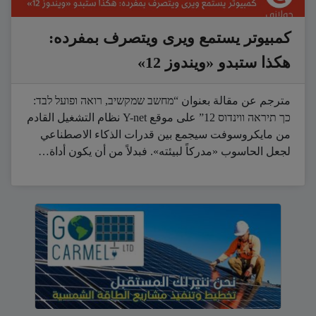
كمبيوتر يستمع ويرى ويتصرف بمفرده:
هكذا ستبدو «ويندوز 12»
مترجم عن مقالة بعنوان “מחשב שמקשיב, רואה ופועל לבד:
כך תיראה ווינדוס 12” على موقع Y-net نظام التشغيل القادم
من مايكروسوفت سيجمع بين قدرات الذكاء الاصطناعي
لجعل الحاسوب «مدركاً لبيئته». فبدلاً من أن يكون أداة…