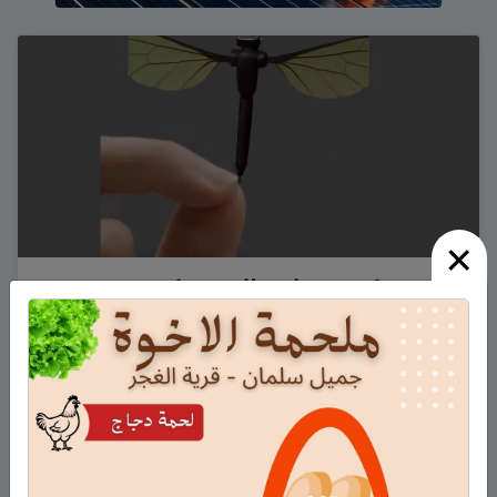
×
صغير، ذكي وخطير: الصين تكشف عن
درون تجسس بحجم بعوضة
كشفت الصين مؤخرًا عن طائرة مسيّرة متناهية الصغر،
بحجم بعوضة، قادرة على تنفيذ مهام تجسس خفية. الدرون،
الذي عُرض في جامعة عسكرية بمقاطعة هونان، يزن أقل
من مشبك ورق ويمكن وضعه على طرف الإصبع. وفقًا…