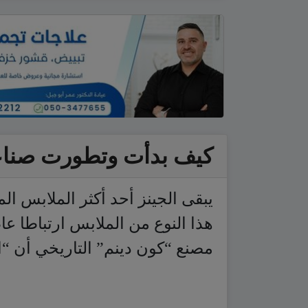
كيف بدأت وتطورت صناعة
يبقى الجينز أحد أكثر الملابس ال
هذا النوع من الملابس ارتباطا عا
مصنع “كون دينم” التاريخي أن 