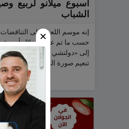
الشباب
إنه موسم اللعب على التناقضات و
×
حسب ما تم عرضه خلال أسبوع ميل
إلى «دولتشي أندغابانا» و«فيرسا
تنعيم صورة الرجل، بل تأنيثها ف