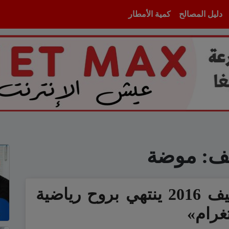
دليل المصالح
كمية الأمطار
يف:
موضة
أسبوع باريس لربيع وصيف 2016 ينتهي بروح رياضية
غرام»