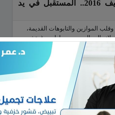
أسبوع ميلانو لربيع وصيف 2016.. المستقبل في يد
قلب الموازين والتابوهات القديمة،
انو الرجالي. من «برادا» و«غوتشي»
تشي» وغيرهم، كانت التوجه يجنح إلى
ي…
اقرأ المزيد.