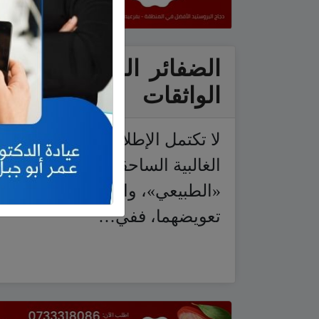
الضفائر المجدلة والمكي
الواثقات
لا تكتمل الإطلالة من دون الأسا
الغالبية الساحقة إلى مكياج «طبيع
«الطبيعي»، والضوء الذي يضيف ل
تعويضهما، ففي…