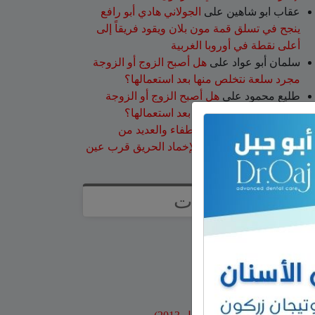
عقاب ابو شاهين
على
الجولاني هادي أبو رافع
ينجح في تسلق قمة مون بلان ويقود فريقاً إلى
أعلى نقطة في أوروبا الغربية
سلمان أبو عواد
على
هل أصبح الزوج أو الزوجة
مجرد سلعة نتخلص منها بعد استعمالها؟
طليع محمود
على
هل أصبح الزوج أو الزوجة
مجرد سلعة نتخلص منها بعد استعمالها؟
عبد الله
على
14 طاقم إطفاء والعديد من
طائرات إطفاء الحرائق لإخماد الحريق قرب عين
قنية – فيديو
صفحات
صفحة الاعراس
خواطر
صور قديمة
بنوك وبطاقات اعتماد
مواقع محلية