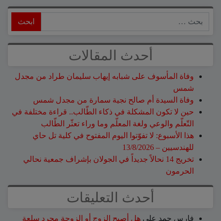
ابحث
أحدث المقالات
وفاة المأسوف على شبابه إيهاب سليمان طراد من مجدل
شمس
وفاة السيدة أم صالح نجية سمارة من مجدل شمس
حين لا تكون المشكلة في ذكاء الطّالب.. قراءة مختلفة في
التّعلّم والوعي ولغة المعلّم وما وراء تعثّر الطّالب
هذا الأسبوع: لا تفوّتوا اليوم المفتوح في كلية تل حاي
للهندسيين – 13/8/2026
تخريج 14 نحالاً جديداً في الجولان بإشراف جمعية نحالي
الحرمون
أحدث التعليقات
فارس حمد
على
هل أصبح الزوج أو الزوجة مجرد سلعة