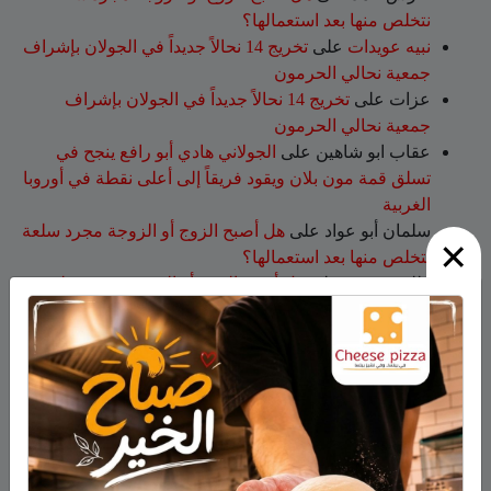
نتخلص منها بعد استعمالها؟
نبيه عويدات
على
تخريج 14 نحالاً جديداً في الجولان بإشراف
جمعية نحالي الحرمون
عزات
على
تخريج 14 نحالاً جديداً في الجولان بإشراف
جمعية نحالي الحرمون
عقاب ابو شاهين
على
الجولاني هادي أبو رافع ينجح في
تسلق قمة مون بلان ويقود فريقاً إلى أعلى نقطة في أوروبا
الغربية
سلمان أبو عواد
على
هل أصبح الزوج أو الزوجة مجرد سلعة
×
نتخلص منها بعد استعمالها؟
طليع محمود
على
هل أصبح الزوج أو الزوجة مجرد سلعة
نتخلص منها بعد استعمالها؟
صفحات
صفحة الاعراس
خواطر
صور قديمة