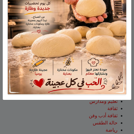
بنوك وبطاقات اعتماد
مواقع محلية
ارشيف موقع جولاني (قبل 2013)
تصنيفات
آراء
أخبار وتقارير
إعلانات
اخبار
اخبار عالمية
اخبار وتقارير
اقتصاد
الجولان
تعليم ومدارس
ثقافة
ثقافة أدب وفن
حالة الطقس
رياضة