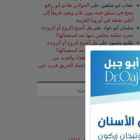
عقاب ابو شاهين
على
الجولاني هادي أبو رافع
ينجح في تسلق قمة مون بلان ويقود فريقاً إلى
أعلى نقطة في أوروبا الغربية
سلمان أبو عواد
على
هل أصبح الزوج أو الزوجة
مجرد سلعة نتخلص منها بعد استعمالها؟
طليع محمود
على
هل أصبح الزوج أو الزوجة
مجرد سلعة نتخلص منها بعد استعمالها؟
عبد الله
على
14 طاقم إطفاء والعديد من
طائرات إطفاء الحرائق لإخماد الحريق قرب عين
قنية – فيديو
صفحات
صفحة الاعراس
خواطر
صور قديمة
بنوك وبطاقات اعتماد
مواقع محلية