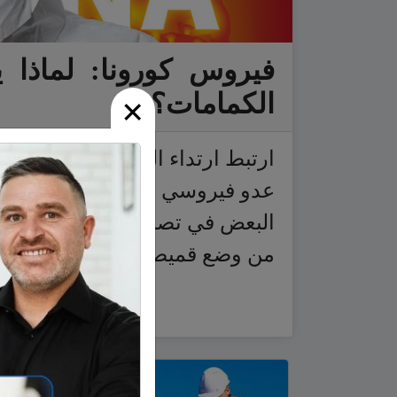
فيروس كورونا: لماذا 
الكمامات؟
×
ارتبط ارتداء الكمامات في الأذها
عدو فيروسي غير مرئي يتحين الف
البعض في تصنيع بدائل للكمامات
من وضع قميصا على…