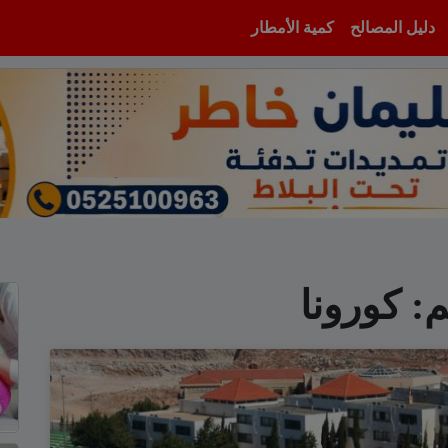
دليل المصالح
كمية الأمطار
م:
كورونا