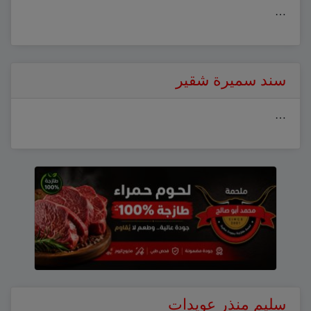
…
سند سميرة شقير
…
سليم منذر عويدات