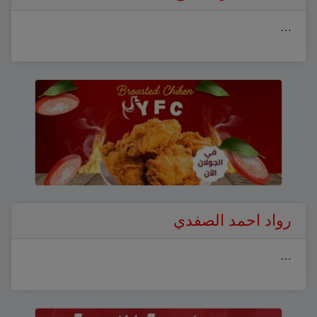
…
رواد احمد الصفدي
…