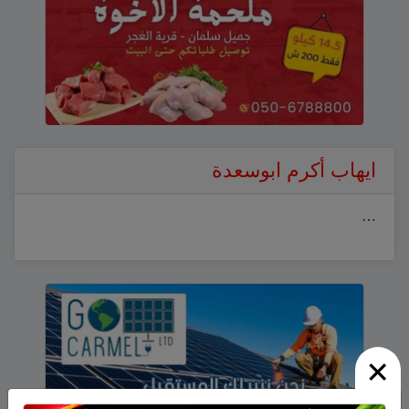
ايهاب أكرم ابوسعدة
…
×