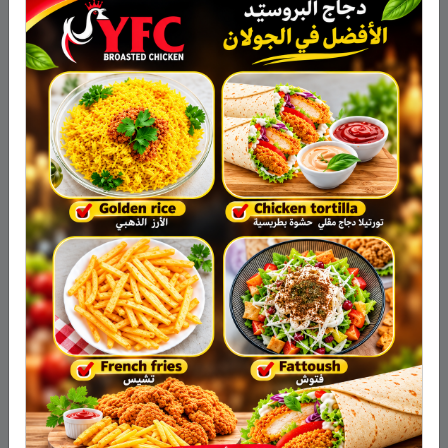
ساهر مهدي دعبوس
…
جميل امين طريف
…