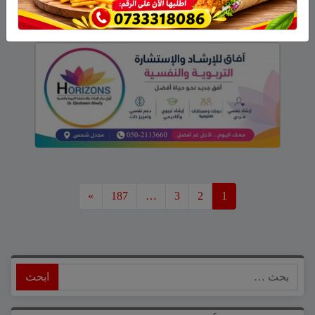
»
187
…
3
2
1
ابحث