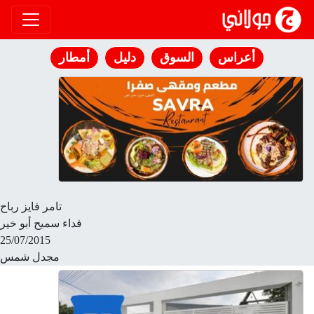
انتقل إلى المحتوى
أعراس
السوق
دليل
أمطار
تامر فايز رباح
فداء سميح أبو خير
25/07/2015
مجدل شمس