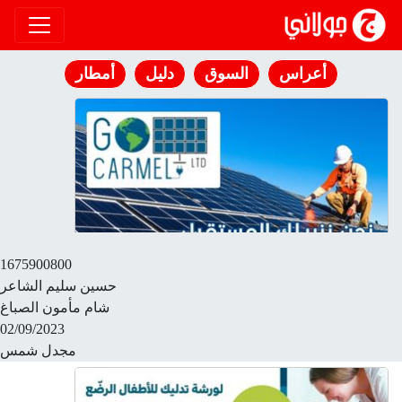
انتقل إلى المحتوى
أعراس
السوق
دليل
أمطار
1675900800
حسين سليم الشاعر
شام مأمون الصباغ
02/09/2023
مجدل شمس