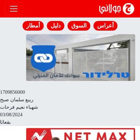
انتقل إلى المحتوى
أعراس
السوق
دليل
أمطار
1709856000
ربيع سلمان صبح
شهباء نعيم فرحات
03/08/2024
بقعاثا