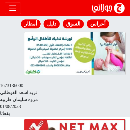
انتقل إلى المحتوى
أعراس
السوق
دليل
أمطار
1673136000
نزيه اسعد الغوطاني
مروه سليمان طربيه
01/08/2023
بقعاثا