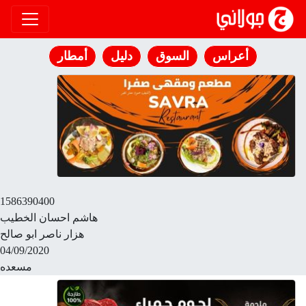
انتقل إلى المحتوى
أعراس
السوق
دليل
أمطار
1586390400
هاشم احسان الخطيب
هزار ناصر ابو صالح
04/09/2020
مسعده