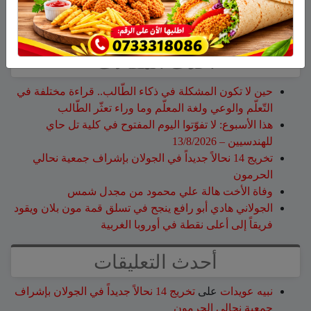
ابحث
أحدث المقالات
حين لا تكون المشكلة في ذكاء الطّالب.. قراءة مختلفة في
التّعلّم والوعي ولغة المعلّم وما وراء تعثّر الطّالب
هذا الأسبوع: لا تفوّتوا اليوم المفتوح في كلية تل حاي
للهندسيين – 13/8/2026
تخريج 14 نحالاً جديداً في الجولان بإشراف جمعية نحالي
الحرمون
وفاة الأخت هالة علي محمود من مجدل شمس
الجولاني هادي أبو رافع ينجح في تسلق قمة مون بلان ويقود
فريقاً إلى أعلى نقطة في أوروبا الغربية
أحدث التعليقات
نبيه عويدات
على
تخريج 14 نحالاً جديداً في الجولان بإشراف
جمعية نحالي الحرمون