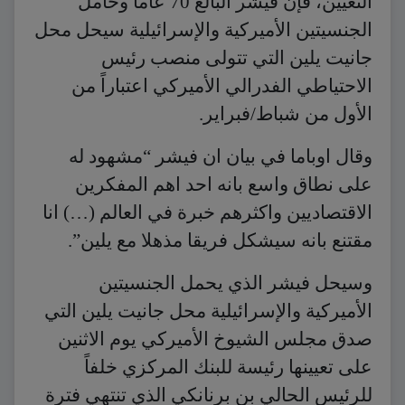
التعيين، فإن فيشر البالغ 70 عاماً وحامل
الجنسيتين الأميركية والإسرائيلية سيحل محل
جانيت يلين التي تتولى منصب رئيس
الاحتياطي الفدرالي الأميركي اعتباراً من
الأول من شباط/فبراير.
وقال اوباما في بيان ان فيشر “مشهود له
على نطاق واسع بانه احد اهم المفكرين
الاقتصاديين واكثرهم خبرة في العالم (…) انا
مقتنع بانه سيشكل فريقا مذهلا مع يلين”.
وسيحل فيشر الذي يحمل الجنسيتين
الأميركية والإسرائيلية محل جانيت يلين التي
صدق مجلس الشيوخ الأميركي يوم الاثنين
على تعيينها رئيسة للبنك المركزي خلفاً
للرئيس الحالي بن برنانكي الذي تنتهي فترة