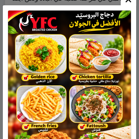
للاقتصاد العالمي”.
كما أبدى اوباما رغبته في تجديد ولاية جيروم
باول الذي يشغل عضوية مجلس حكام
الاحتياطي الفدرالي الأميركي منذ العام 2012
وتنتهي ولايته في 31 كانون الثاني/يناير
الجاري.
وباول مسؤول رفيع المستوى في وزارة
الخزانة الاميركية سابقاً في ظل ادارة
الرئيس جورج بوش الابن.
نشر في
اقتصاد