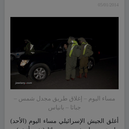
05/01/2014
مساء اليوم – إغلاق طريق مجدل شمس –
جباثا – بانياس
أغلق الجيش الإسرائيلي مساء اليوم (الأحد)