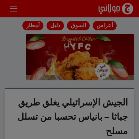
انتقل إلى المحتوى
أعراس
السوق
دليل
أمطار
الجيش الإسرائيلي يغلق طريق
جباثا – بانياس تحسبا من تسلل
مسلح