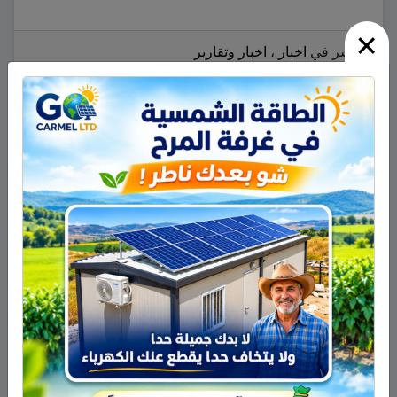
×
نشر في
اخبار
،
اخبار وتقارير
تعليقات
انا من مسعدي
:
06/01/2014 الساعة 02:25
بعد ها يلي نقصها الهضبي بقدي يلي صار
فينا بهالسني
:؟
:
07/01/2014 الساعة 09:05
خليهون يمشطو عمنيح. ع اساس هممهون