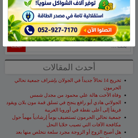
امن البلد.
التعليقات مغلقة.
ابحث
أحدث المقالات
تخريج 14 نحالاً جديداً في الجولان بإشراف جمعية نحالي
الحرمون
وفاة الأخت هالة علي محمود من مجدل شمس
الجولاني هادي أبو رافع ينجح في تسلق قمة مون بلان ويقود
فريقاً إلى أعلى نقطة في أوروبا الغربية
جمعية نحالي الحرمون تستضيف يوماً إرشادياً مهماً حول
مكافحة الآفات التي تصيب خلايا النحل
هل أصبح الزوج أو الزوجة مجرد سلعة نتخلص منها بعد