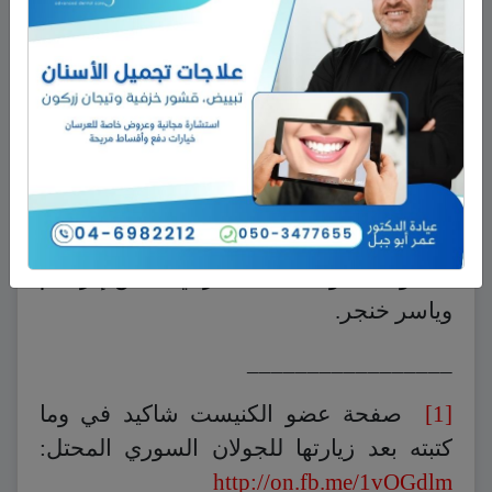
الأكبر فهي أن تقوم شخصيات ذات مكانة
اجتماعية ودينية وعائلية اعتبارية باستغلال
مركزها لممارسة ذات السلوك وأداء ذات
الوظيفة.
ــــــــــــــــــــــــــــــــــــــــ
* مجموعة جاري التجنيد:
خولة إبراهيم، مجد المغربي، عامر إبراهيم،
محمود محمود، ضياء المغربي، ميس إبراهيم
وياسر خنجر.
_________________
[1]
صفحة عضو الكنيست شاكيد في وما
كتبته بعد زيارتها للجولان السوري المحتل:
http://on.fb.me/1vOGdlm