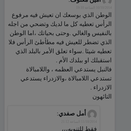
10/10/2014 الساعة 19:10
الوطن الذي بوسعك ان تعيش فيه مرفوع
الرأس تعطيه كل ما لديك وتضحي من اجله
بالنفيس والغالي .وحتى بحياتك ،اما الوطن
الذي تضطر للعيش فيه مطأطئ الرأس فلا
تعطيه شيئا .سواء تعلق الأمر بالبلد الذي
استقبلك او ببلدك الأم .
فالنبل يستدعي العظمه ، واللامبالاة
تستدعي اللامبالاة ،والازدراء يستدعي
الازدراء .
التائهون
أمل صفدي
:
11/10/2014 الساعة 21:12
فقط للتنويه،،،