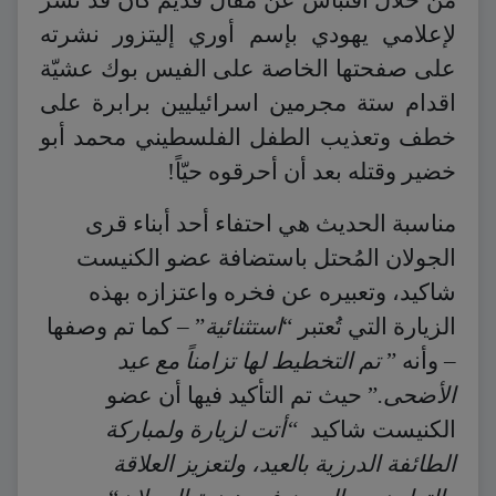
لإعلامي يهودي بإسم أوري إليتزور نشرته
على صفحتها الخاصة على الفيس بوك عشيّة
اقدام ستة مجرمين اسرائيليين برابرة على
خطف وتعذيب الطفل الفلسطيني محمد أبو
خضير وقتله بعد أن أحرقوه حيّاً!
مناسبة الحديث هي احتفاء أحد أبناء قرى
الجولان المُحتل باستضافة عضو الكنيست
شاكيد، وتعبيره عن فخره واعتزازه بهذه
الزيارة التي تُعتبر “
استثنائية
” – كما تم وصفها
– وأنه ”
تم التخطيط لها تزامناً مع عيد
الأضحى.
” حيث تم التأكيد فيها أن عضو
الكنيست شاكيد
“أتت لزيارة ولمباركة
الطائفة الدرزية بالعيد، ولتعزيز العلاقة