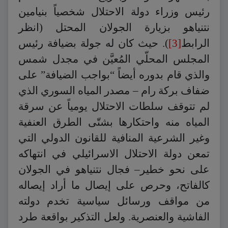
رئيس وزراء دولة الاحتلال شخصياً بنيامين
نتنياهو بزيارة الجولان المحتل (انظر
الرابط
[3]
). حيث كان له جولة بضيافة رئيس
المجلس المحلّي المُعيَّن في مجدل شمس
والذي قام بدوره أيضاً “بواجب الضيافة” على
ضفاف بركة رام – مصدر المياه السوري الذي
لم تتوقف سلطات الاحتلال يومياً عن سرقة
المياه منه واحتكارها بشتّى الطرق العنفية
وغير الشرعية المنافية للقانون الدولي التي
تمعن دولة الاحتلال الاسرائيلي في انتهاكه
على نحو خطير– فجال نتنياهو في الجولان
كالفاتح، وحرص على إيصال ما أراد إيصاله
من مواقف ورسائل سياسية تخدم دولته
الفاشية والعنصرية. ولعل التذكير بواقعة طرد