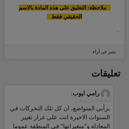
ملاحظة: التعليق على هذه المادة بالاسم
الحقيقي فقط
.
نشر في
آراء
تعليقات
رامي ايوب
:
10/10/2014 الساعة 12:09
برأيي المتواضع، ان كل تلك التحركات في
السنوات الاخيرة اتت على غرار تغيير
المعادلة و”متغيراتها” في المنطقة عموما