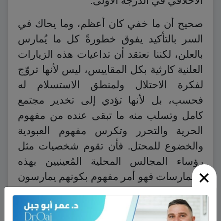
الأخلاقي في الدرجة الاولى.
صحيح أن ما خفي كان أعظم، وما يحاك في
السر بالتأكيد يفوق خطورةً كل ما يُمارس
بالعلن، لكننا نعتقد أن تداعيات هذه الزيارات
العلنية كارثية بكل المقاييس، ليس لأنها تروّج
لفكرة الاحتلال ولمنطق الاستسلام له
فحسب، بل لأنها تؤدي إلى تخدير مجتمع
كامل وتسلب منه ما تبقى عنده من مفهوم
الحرية والتحرر وتكرس مفهوم العبودية
والخضوع للمحتل. فأن تقوم شخصيات مثل
رؤساء المجالس المحلية المُعينيين بهذه
×
الممارسات فهو أمر مفهوم بكونهم يمارسون
“دورهم الوظيفي” الذي ترسمه لهم دولة
الاحتلال، وهذه مصيبة حلّت بنا، أما المصيبة