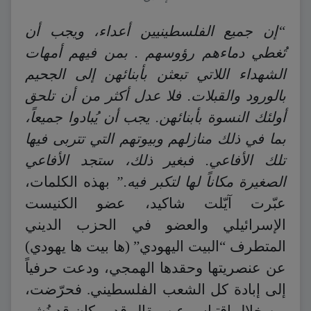
“إن جميع الفلسطينيين أعداء، ويجب أن
تُغطي دماءهم رؤوسهم . بمن فيهم أمهات
الشهداء اللاتي تبعثن بأبنائهن إلى الجحيم
بالورود والقبلات. فلا عدل أكثر من أن تلحق
أولئك النسوة بأبنائهن. يجب أن يُبادوا جميعاً،
بما في ذلك منازلهم وبيوتهم التي تتربى فيها
تلك الأفاعي. فبغير ذلك، ستجد الأفاعي
الصغيرة مكاناً لها لتكبر فيه.”
بهذه الكلمات،
عبّرت آيّلت شاكيد، عضو الكنيست
الإسرائيلي والعضو في الحزب الديني
المتطرف “البيت اليهودي” (ها بيت ها يهودي)
عن عنصريتها وحقدها الهمجي، ودعت حرفياً
إلى إبادة كل الشعب الفلسطيني. فحرّضت،
من خلال اقتباس عن مقال قديم كان قد نُشر