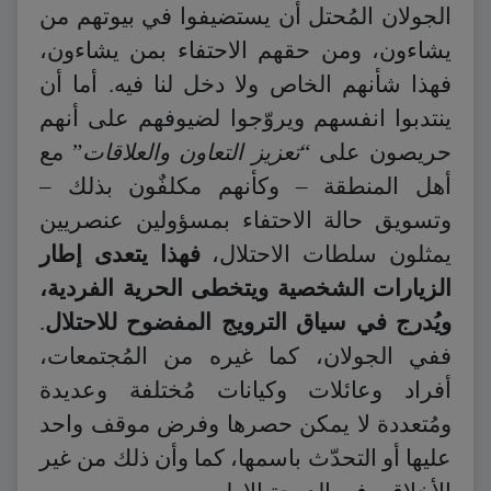
الجولان المُحتل أن يستضيفوا في بيوتهم من
يشاءون، ومن حقهم الاحتفاء بمن يشاءون،
فهذا شأنهم الخاص ولا دخل لنا فيه. أما أن
ينتدبوا انفسهم ويروّجوا لضيوفهم على أنهم
حريصون على “
تعزيز التعاون والعلاقات
” مع
أهل المنطقة – وكأنهم مكلفٌون بذلك –
وتسويق حالة الاحتفاء بمسؤولين عنصريين
يمثلون سلطات الاحتلال،
فهذا يتعدى إطار
الزيارات الشخصية ويتخطى الحرية الفردية،
ويُدرج في سياق الترويج المفضوح للاحتلال
.
ففي الجولان، كما غيره من المُجتمعات،
أفراد وعائلات وكيانات مُختلفة وعديدة
ومُتعددة لا يمكن حصرها وفرض موقف واحد
عليها أو التحدّث باسمها، كما وأن ذلك من غير