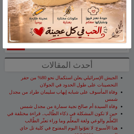
نشر في
أخبار وتقارير
ابحث
أحدث المقالات
الجيش الإسرائيلي يعلن استكمال نحو 80% من حفر
التحصينات على طول الحدود في الجولان
وفاة المأسوف على شبابه إيهاب سليمان طراد من مجدل
شمس
وفاة السيدة أم صالح نجية سمارة من مجدل شمس
حين لا تكون المشكلة في ذكاء الطّالب.. قراءة مختلفة في
التّعلّم والوعي ولغة المعلّم وما وراء تعثّر الطّالب
هذا الأسبوع: لا تفوّتوا اليوم المفتوح في كلية تل حاي