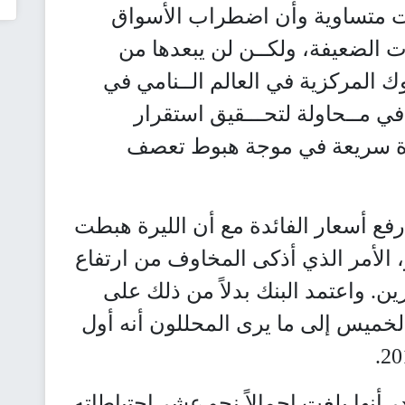
ت متساوية وأن اضطراب الأسواق
 الضعيفة، ولكــن لن يبعدها من
نوك المركزية في العالم الــنامي في
ي مــحاولة لتحـــقيق استقرار
تيرة سريعة في موجة هبوط تعصف
فع أسعار الفائدة مع أن الليرة هبطت
ذا الشهر، الأمر الذي أذكى المخاوف من ارتفاع
. واعتمد البنك بدلاً من ذلك على
الخميس إلى ما يرى المحللون أنه أول
 أنها بلغت إجمالاً نحو عشر احتياطاته،