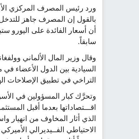
ورد رئيس المصرف المركزي الأور
بالقول إن المصرف جاهز للتدخل 
أن أسعار الفائدة على اليورو ستب
سابقاً.
وقال وزير المال الألماني وولفغا
السيادية بين الدول الأعضاء في
التراخي في تطبيق الإصلاحات الهيك
وتحرَّك كبار المسؤولين في الأس
اقـــتصاداتها بعدما أقبل المستث
الذي أثار المخاوف من انهيار و
الاحتياطي الفــيديرالي الأميركي