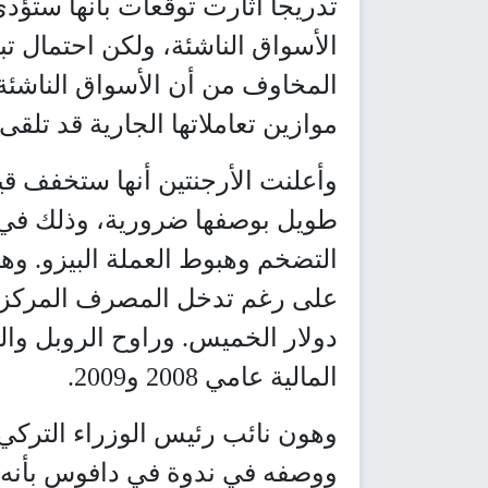
تدريجاً أثارت توقعات بأنها ستؤ
الأسواق الناشئة، ولكن احتمال ت
المخاوف من أن الأسواق الناشئة،
موازين تعاملاتها الجارية قد تلقى
وأعلنت الأرجنتين أنها ستخفف قيو
طويل بوصفها ضرورية، وذلك في تغ
التضخم وهبوط العملة البيزو. وه
على رغم تدخل المصرف المركزي 
دولار الخميس. وراوح الروبل وال
المالية عامي 2008 و2009.
وهون نائب رئيس الوزراء التركي
ووصفه في ندوة في دافوس بأنه 