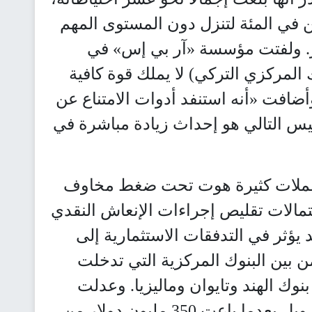
ين في المئة لتنزل دون المستوى المهم
ل الدولار. ولفتت مؤسسة «آر بي إس» في
 المركزي التركي) لا يملك قوة كافية
ضافت «أنه استنفد أدوات الامتناع عن
ئيس التالي هو إحداث زيادة مباشرة في
عملات كثيرة هوت تحت ضغط مخاوف
الات تقليص إجراءات الإنعاش النقدي
 يؤثر في التدفقات الاستثمارية إلى
من بين البنوك المركزية التي تدخلت
وك الهند وتايوان وماليزيا. وعدلت
روسيا مرة اخرى نطاق تحرك الروبل بعدما باعت 350 مليون دولار من