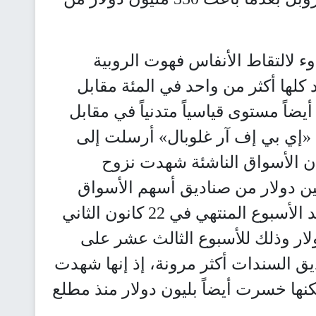
 لالتقاط الأنفاس فهوت الروبية
د كلها أكثر من واحد في المئة مقابل
يضاً مستوى قياسياً متدنياً في مقابل
«إي بي إف آر غلوبال» أرسلت إلى
ن الأسواق الناشئة شهدت نزوح
مرين، فقد خرج نحو 4 بلايين دولار من صناديق أسهم الأسواق
الناشئة حتى الآن هذا العام. وشهد الأسبوع المنتهي في 22 كانون الثاني
ً بمقدار 2.4 بليون دولار وذلك للأسبوع الثالث عشر على
يق السندات أكثر مرونة، إذ إنها شهدت
ب ولكنها خسرت أيضاً بليون دولار منذ مطلع