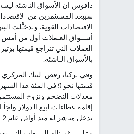
دافوس ان الأسواق الناشئة ليس
سيبعد المستثمرين من الاقتصادات
الاقتصادات القوية. وتدخـَّلت الب
أســواق العـملات أول من أمس ف
العملات التي تتراجع قيمتها بو
بالأسواق الناشئة.
وفي تركيا، رفض البنك المركزي ر
قيمتها نحو 9 في المئة ه
معدلات التضخم ونزوح المستثمرين
إقامة عطاءات لبيع الدولار ولجأ 
تدخل مباشر له منذ أوائل عام 2012.
وعلى رغم تلك المبيعات التي يقدر