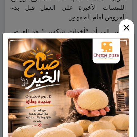
اللمسات الأخيرة على العمل قبل بدء
العروض أمام الجمهور.
×
نشير إلى أن “أخوات شكسبر” هو العرض
الأول من مجموعة عروض مسرحية من
المسرح الفلسطيني ينظمها مسرح عيون،
حيث يأتي العرض الثاني يوم الجمعة القادم،
الواقع في 24\01\2014، وهو عرض كوميدي
(ستاند أب) للمثل الفلسطيني حنا شماس، ثم
العرض الأخير يوم الأربعاء الواقع في
29\01\2014، وهي كوميديا شعبية من قصص
الكاتب سلام الراسي.
إضغط هنا لمشاهدة المزيد من الصور