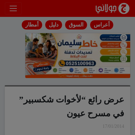
انتقل إلى المحتوى
أعراس
السوق
دليل
أمطار
عرض رائع “لأخوات شكسبير”
في مسرح عيون
17/01/2014