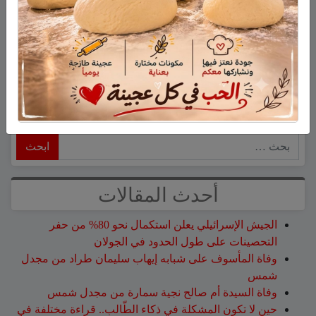
نشر في
ثقافة أدب وفن
،
طرب وفن
Tagged
أخوات
شكسبير
،
أديب الصفدي
،
رائدة غزالة
،
ريم تلحمي
،
قاعة
الجلاء
،
مسرح عيون
،
ميرنا سخلة
ابحث
أحدث المقالات
الجيش الإسرائيلي يعلن استكمال نحو 80% من حفر
التحصينات على طول الحدود في الجولان
وفاة المأسوف على شبابه إيهاب سليمان طراد من مجدل
شمس
وفاة السيدة أم صالح نجية سمارة من مجدل شمس
حين لا تكون المشكلة في ذكاء الطّالب.. قراءة مختلفة في