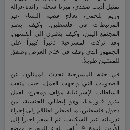
تمثيل أديب صفدي، ميرنا سخلة، رائدة غزالة
وريم تلحمي، تعالج قضية النساء غير
المرتبطات في فلسطين، وكيف ينظر
المجتمع اليهن، وكيف ينظرن الى أنفسهن.
وقد تركت المسرحية تأثيراً كبيراً على
الجمهور الذي وقف في ختام العرض وصفق
للممثلين طويلاً.
في ختام المسرحية تحدث الممثلون عن
الصعوبات التي واجهت العمل، حيث منعت
السلطات الإسرائيلية مؤلف ومخرج العمل
بيترو فلوريديا، وهو إيطالي الجنسية، من
دخول فلسطين، ما اضطر الطاقم إلى إجراء
تدريباته عبر السكايب، ثم السفر أخيراً إلى
الأردن لمدة 9 أيام، للقاء المخرج ووضع