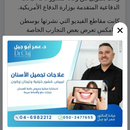
الدفاعية المتقدمة بوزارة الدفاع الأمريكية.
كانت مقاطع الفيديو التي نشرتها بوسطن
×
دينامكس تعرض بعض التجارب الخاصة
بنماذج لأجهزة روبوت طورتها الشركة للسير
على الطرق الوعرة والجليد والثلوج مثل
الروبوت “بيغ-دوغ” الذي يتمتع بقدرات فائقة
فيما يتعلق بسرعة الحركة على مثل تلك
الطرق، ومنها أيضًا الروبوت “وايلدكات”، وهو
روبوت رباعي الأرجل يستطيع العدو بسرعة
عالية والمراوغة وتغيير الاتجاه.
نشر في
اقتصاد