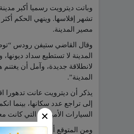
وباتت ديترويت رسميا أكبر مدينة 
تشهر إفلاسها. وينهي الحكم أكث
مصير المدينة.
وقال القاضي ستيفن رودس “توصل
المدينة لا تستطيع سداد ديونها، 
لانطلاقة جديدة، وآمل أن يغتن
المدينة”.
يذكر أن ديترويت عانت تدهورا اق
إلى تراجع عدد سكانها، بينما ان
×
السيارات الأميركية التي كانت مع
ومن المتوقع أن تبيع ديترويت ب