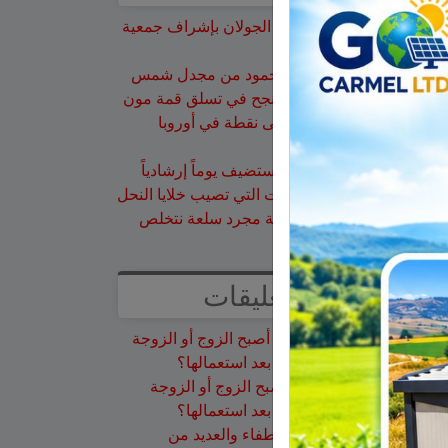
تخريج 14 نحالاً جديداً في الجولان بإشراف جمعية
نحالي الحرمون
وفاة الأخت هالة علي محمود من مجدل شمس
الجولاني هادي أبو رافع ينجح في تسلق قمة مون
بلان ويقود فريقاً إلى أعلى نقطة في أوروبا
الغربية
جمعية نحالي الحرمون تستضيف يوماً إرشادياً
مهماً حول مكافحة الآفات التي تصيب خلايا النحل
هل أصبح الزوج أو الزوجة مجرد سلعة نتخلص
منها بعد استعمالها؟
أحدث التعليقات
سلمان أبو عواد
على
هل أصبح الزوج أو الزوجة
مجرد سلعة نتخلص منها بعد استعمالها؟
طليع محمود
على
هل أصبح الزوج أو الزوجة
مجرد سلعة نتخلص منها بعد استعمالها؟
عبد الله
على
14 طاقم إطفاء والعديد من