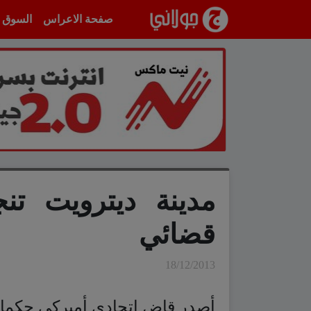
انتقل إلى المحتوى
صفحة الاعراس
السوق
مدينة ديترويت تن
قضائي
18/12/2013
أصدر قاضٍ اتحادي أميركي حكما ب