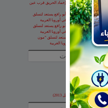
طائرات إطفاء الحرائق لإخماد الحريق قرب عين
قنية – فيديو
حسن طربيه
على
هادي أبو رافع يستعد لتسلق
“مون بلان”.. أعلى قمة في أوروبا الغربية
صالح مرعي
على
هادي أبو رافع يستعد لتسلق
“مون بلان”.. أعلى قمة في أوروبا الغربية
زيد
على
هادي أبو رافع يستعد لتسلق “مون
بلان”.. أعلى قمة في أوروبا الغربية
صفحات
صفحة الاعراس
خواطر
صور قديمة
بنوك وبطاقات اعتماد
مواقع محلية
ارشيف موقع جولاني (قبل 2013)