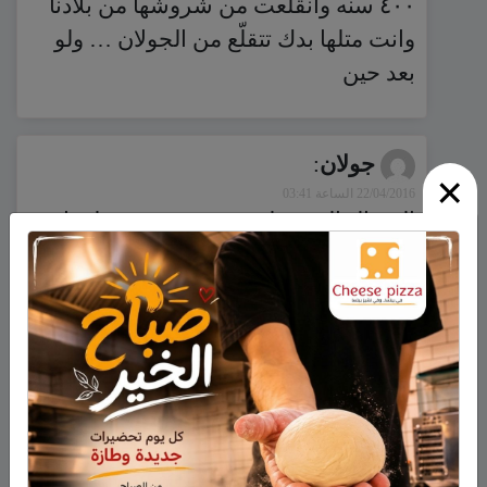
٤٠٠ سنه وانقلعت من شروشها من بلادنا
وانت متلها بدك تتقلّع من الجولان … ولو
بعد حين
جولان
:
×
22/04/2016 الساعة 03:41
السؤال الذي يطرح نفسه شو رد عليه ابو
تين بخصوص الجولان.
التعليقات مغلقة.
ابحث
أحدث المقالات