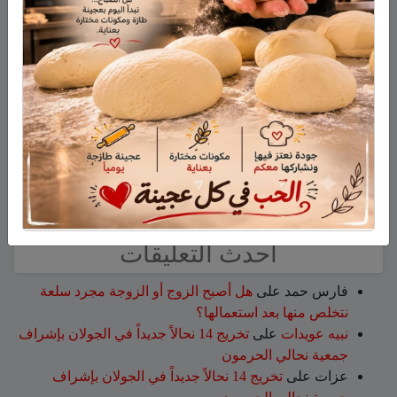
وفاة المأسوف على شبابه إيهاب سليمان طراد من مجدل
شمس
وفاة السيدة أم صالح نجية سمارة من مجدل شمس
حين لا تكون المشكلة في ذكاء الطّالب.. قراءة مختلفة في
التّعلّم والوعي ولغة المعلّم وما وراء تعثّر الطّالب
هذا الأسبوع: لا تفوّتوا اليوم المفتوح في كلية تل حاي
للهندسيين – 13/8/2026
تخريج 14 نحالاً جديداً في الجولان بإشراف جمعية نحالي
الحرمون
أحدث التعليقات
فارس حمد
على
هل أصبح الزوج أو الزوجة مجرد سلعة
نتخلص منها بعد استعمالها؟
نبيه عويدات
على
تخريج 14 نحالاً جديداً في الجولان بإشراف
جمعية نحالي الحرمون
عزات
على
تخريج 14 نحالاً جديداً في الجولان بإشراف