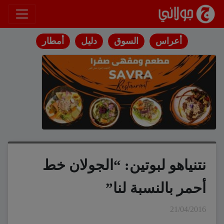
انتقل إلى المحتوى
أعراس
السوق
دليل
أمطار
نتنياهو لبوتين: “الجولان خط
أحمر بالنسبة لنا”
21/04/2016