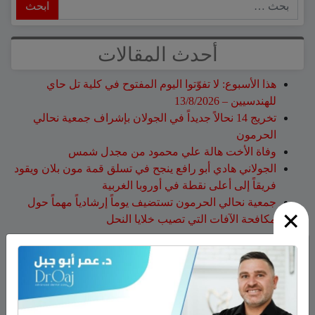
ابحث
أحدث المقالات
هذا الأسبوع: لا تفوّتوا اليوم المفتوح في كلية تل حاي
للهندسيين – 13/8/2026
تخريج 14 نحالاً جديداً في الجولان بإشراف جمعية نحالي
الحرمون
وفاة الأخت هالة علي محمود من مجدل شمس
الجولاني هادي أبو رافع ينجح في تسلق قمة مون بلان ويقود
فريقاً إلى أعلى نقطة في أوروبا الغربية
جمعية نحالي الحرمون تستضيف يوماً إرشادياً مهماً حول
×
مكافحة الآفات التي تصيب خلايا النحل
أحدث التعليقات
نبيه عويدات
على
تخريج 14 نحالاً جديداً في الجولان بإشراف
جمعية نحالي الحرمون