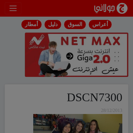
انتقل إلى المحتوى
أعراس
السوق
دليل
أمطار
DSCN7300
28/12/2013