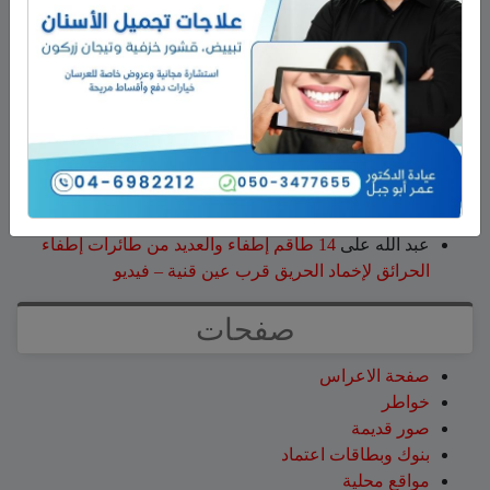
عزات
على
تخريج 14 نحالاً جديداً في الجولان بإشراف
جمعية نحالي الحرمون
عقاب ابو شاهين
على
الجولاني هادي أبو رافع ينجح في
تسلق قمة مون بلان ويقود فريقاً إلى أعلى نقطة في أوروبا
الغربية
سلمان أبو عواد
على
هل أصبح الزوج أو الزوجة مجرد سلعة
نتخلص منها بعد استعمالها؟
طليع محمود
على
هل أصبح الزوج أو الزوجة مجرد سلعة
نتخلص منها بعد استعمالها؟
عبد الله
على
14 طاقم إطفاء والعديد من طائرات إطفاء
الحرائق لإخماد الحريق قرب عين قنية – فيديو
صفحات
صفحة الاعراس
خواطر
صور قديمة
بنوك وبطاقات اعتماد
مواقع محلية