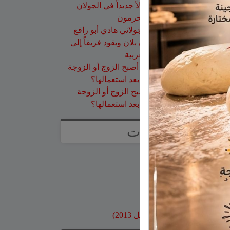
عزات
على
تخريج 14 نحالاً جديداً في الجولان
بإشراف جمعية نحالي الحرمون
عقاب ابو شاهين
على
الجولاني هادي أبو رافع
ينجح في تسلق قمة مون بلان ويقود فريقاً إلى
أعلى نقطة في أوروبا الغربية
سلمان أبو عواد
على
هل أصبح الزوج أو الزوجة
مجرد سلعة نتخلص منها بعد استعمالها؟
طليع محمود
على
هل أصبح الزوج أو الزوجة
مجرد سلعة نتخلص منها بعد استعمالها؟
صفحات
صفحة الاعراس
خواطر
صور قديمة
بنوك وبطاقات اعتماد
مواقع محلية
ارشيف موقع جولاني (قبل 2013)