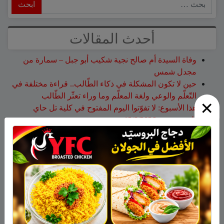
ابحث
أحدث المقالات
وفاة السيدة أم صالح نجية شكيب أبو جبل – سمارة من
مجدل شمس
حين لا تكون المشكلة في ذكاء الطّالب.. قراءة مختلفة في
التّعلّم والوعي ولغة المعلّم وما وراء تعثّر الطّالب
×
هذا الأسبوع: لا تفوّتوا اليوم المفتوح في كلية تل حاي
للهندسيين – 13/8/2026
تخريج 14 نحالاً جديداً في الجولان بإشراف جمعية نحالي
الحرمون
وفاة الأخت هالة علي محمود من مجدل شمس
أحدث التعليقات
نبيه عويدات
على
تخريج 14 نحالاً جديداً في الجولان بإشراف
جمعية نحالي الحرمون