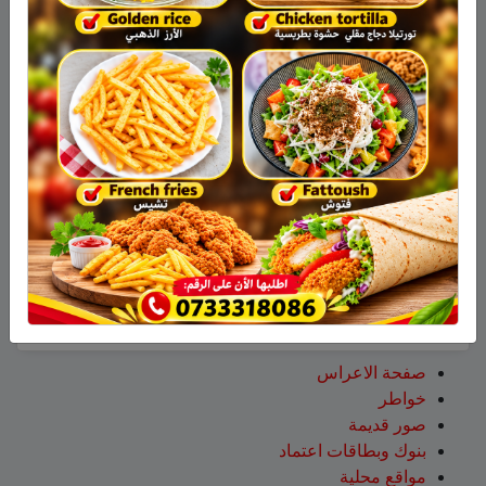
عزات
على
تخريج 14 نحالاً جديداً في الجولان بإشراف
جمعية نحالي الحرمون
عقاب ابو شاهين
على
الجولاني هادي أبو رافع ينجح في
تسلق قمة مون بلان ويقود فريقاً إلى أعلى نقطة في أوروبا
الغربية
سلمان أبو عواد
على
هل أصبح الزوج أو الزوجة مجرد سلعة
نتخلص منها بعد استعمالها؟
طليع محمود
على
هل أصبح الزوج أو الزوجة مجرد سلعة
نتخلص منها بعد استعمالها؟
عبد الله
على
14 طاقم إطفاء والعديد من طائرات إطفاء
الحرائق لإخماد الحريق قرب عين قنية – فيديو
صفحات
صفحة الاعراس
خواطر
صور قديمة
بنوك وبطاقات اعتماد
مواقع محلية