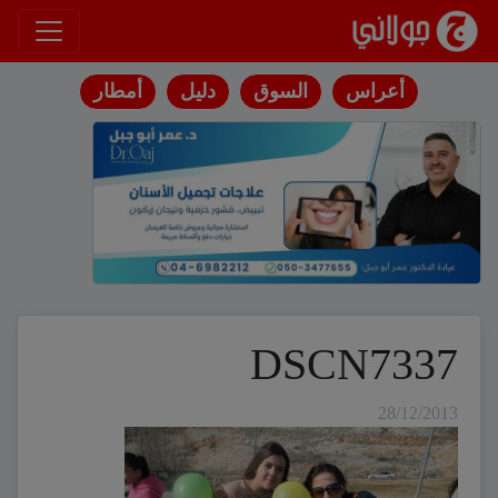
انتقل إلى المحتوى
أعراس
السوق
دليل
أمطار
DSCN7337
28/12/2013